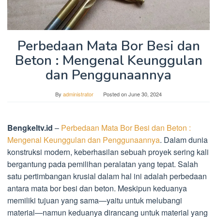
Perbedaan Mata Bor Besi dan
Beton : Mengenal Keunggulan
dan Penggunaannya
By
administrator
Posted on
June 30, 2024
Bengkeltv.id
–
Perbedaan Mata Bor Besi dan Beton :
Mengenal Keunggulan dan Penggunaannya
. Dalam dunia
konstruksi modern, keberhasilan sebuah proyek sering kali
bergantung pada pemilihan peralatan yang tepat. Salah
satu pertimbangan krusial dalam hal ini adalah perbedaan
antara mata bor besi dan beton. Meskipun keduanya
memiliki tujuan yang sama—yaitu untuk melubangi
material—namun keduanya dirancang untuk material yang