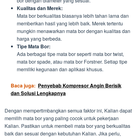
bor dengan diameter yang sesuai.
Kualitas dan Merek:
Mata bor berkualitas biasanya lebih tahan lama dan
memberikan hasil yang lebih baik. Merek tertentu
mungkin menawarkan mata bor dengan kualitas dan
harga yang berbeda.
Tipe Mata Bor:
Ada berbagai tipe mata bor seperti mata bor twist,
mata bor spade, atau mata bor Forstner. Setiap tipe
memiliki kegunaan dan aplikasi khusus.
Baca juga:
Penyebab Kompresor Angin Berisik
dan Solusi Lengkapnya
Dengan mempertimbangkan semua faktor ini, Kalian dapat
memilih mata bor yang paling cocok untuk pekerjaan
Kalian. Pastikan untuk membeli mata bor yang berkualitas
baik dan sesuai dengan kebutuhan Kalian. Jika perlu,