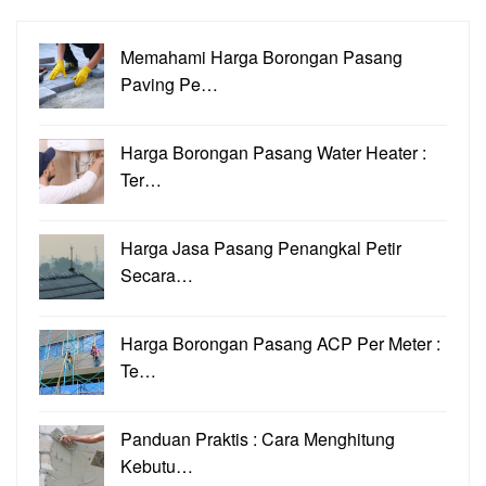
Memahami Harga Borongan Pasang
Paving Pe…
Harga Borongan Pasang Water Heater :
Ter…
Harga Jasa Pasang Penangkal Petir
Secara…
Harga Borongan Pasang ACP Per Meter :
Te…
Panduan Praktis : Cara Menghitung
Kebutu…