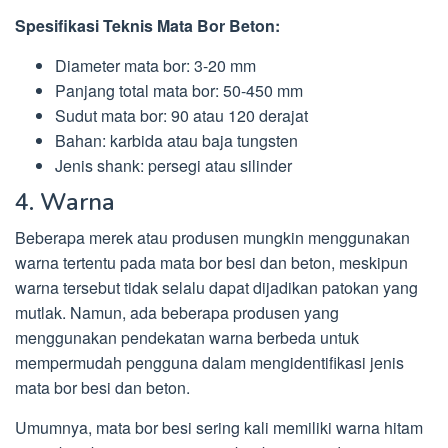
Spesifikasi Teknis Mata Bor Beton:
Diameter mata bor: 3-20 mm
Panjang total mata bor: 50-450 mm
Sudut mata bor: 90 atau 120 derajat
Bahan: karbida atau baja tungsten
Jenis shank: persegi atau silinder
4. Warna
Beberapa merek atau produsen mungkin menggunakan
warna tertentu pada mata bor besi dan beton, meskipun
warna tersebut tidak selalu dapat dijadikan patokan yang
mutlak. Namun, ada beberapa produsen yang
menggunakan pendekatan warna berbeda untuk
mempermudah pengguna dalam mengidentifikasi jenis
mata bor besi dan beton.
Umumnya, mata bor besi sering kali memiliki warna hitam