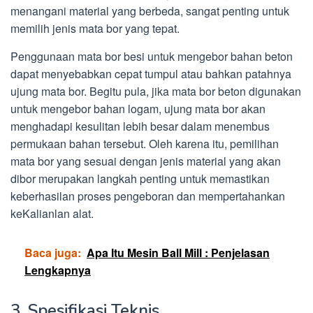
menangani material yang berbeda, sangat penting untuk
memilih jenis mata bor yang tepat.
Penggunaan mata bor besi untuk mengebor bahan beton
dapat menyebabkan cepat tumpul atau bahkan patahnya
ujung mata bor. Begitu pula, jika mata bor beton digunakan
untuk mengebor bahan logam, ujung mata bor akan
menghadapi kesulitan lebih besar dalam menembus
permukaan bahan tersebut. Oleh karena itu, pemilihan
mata bor yang sesuai dengan jenis material yang akan
dibor merupakan langkah penting untuk memastikan
keberhasilan proses pengeboran dan mempertahankan
keKalianlan alat.
Baca juga:
Apa Itu Mesin Ball Mill : Penjelasan
Lengkapnya
3. Spesifikasi Teknis