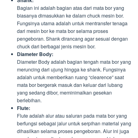
Shank:
Bagian ini adalah bagian atas dari mata bor yang
biasanya dimasukkan ke dalam chuck mesin bor.
Fungsinya utama adalah untuk mentransfer tenaga
dari mesin bor ke mata bor selama proses
pengeboran. Shank dirancang agar sesuai dengan
chuck dari berbagai jenis mesin bor.
Diameter Body:
Diameter Body adalah bagian tengah mata bor yang
meruncing dari ujung hingga ke shank. Fungsinya
adalah untuk memberikan ruang “clearence” saat
mata bor bergerak masuk dan keluar dari lubang
yang sedang dibor, meminimalkan gesekan
berlebihan.
Flute:
Flute adalah alur atau saluran pada mata bor yang
berfungsi sebagai jalur untuk serpihan material yang
dihasilkan selama proses pengeboran. Alur ini juga