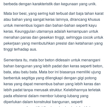
berbeda dengan karakteristik dan kegunaan yang unik.
Mata bor besi, yang sering kali terbuat dari baja tahan karat
atau bahan yang sangat keras lainnya, dirancang khusus
untuk menembus logam dan bahan-bahan seperti kayu
keras. Keunggulan utamanya adalah kemampuan untuk
menahan panas dan gesekan tinggi, sehingga cocok untuk
pekerjaan yang membutuhkan presisi dan ketahanan yang
tinggi terhadap aus.
Sementara itu, mata bor beton didesain untuk menangani
bahan bangunan yang lebih padat dan keras seperti beton,
bata, atau batu bata. Mata bor ini biasanya memiliki ujung
berbentuk segitiga yang dilengkapi dengan gigi potong
keras yang dapat menembus bahan yang lebih keras dan
lebih padat tanpa merusak struktur. Kelebihannya terletak
pada efisiensi dalam membor lubang-lubang yang
diperlukan dalam konstruksi bangunan, seperti