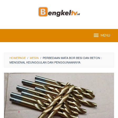
Skip
to
content
MENU
HOMEPAGE
/
MESIN
/
PERBEDAAN MATA BOR BESI DAN BETON :
MENGENAL KEUNGGULAN DAN PENGGUNAANNYA