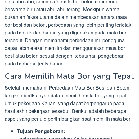
atau abu-abu, sementara mata bor beton cenderung
berwarna biru atau abu-abu terang. Meskipun warna
bukanlah faktor utama dalam membedakan antara mata
bor besi dan beton, perbedaan yang lebih penting terletak
pada bentuk dan bahan yang digunakan pada mata bor
tersebut. Dengan memahami perbedaan ini, pengguna
dapat lebih efektif memilih dan menggunakan mata bor
besi atau beton sesuai dengan kebutuhan pengeboran
pada berbagai jenis bahan.
Cara Memilih Mata Bor yang Tepat
Setelah memahami Perbedaan Mata Bor Besi dan Beton,
langkah berikutnya adalah memilih mata bor yang tepat
untuk pekerjaan Kalian, yang dapat berpengaruh pada
hasil akhir pekerjaan tersebut. Berikut adalah beberapa
aspek yang perlu dipertimbangkan saat memilih mata bor:
Tujuan Pengeboran:
Jenis material yang akan Kalian bor sangat