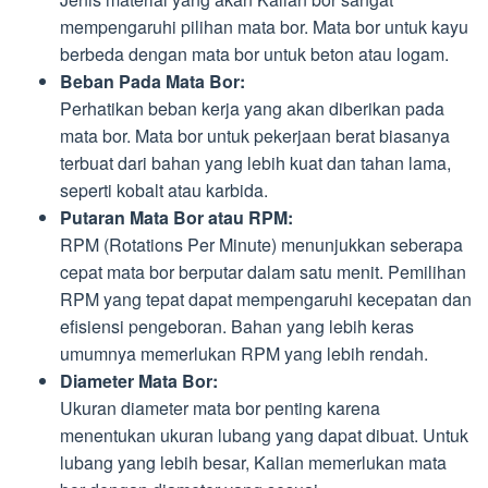
mempengaruhi pilihan mata bor. Mata bor untuk kayu
berbeda dengan mata bor untuk beton atau logam.
Beban Pada Mata Bor:
Perhatikan beban kerja yang akan diberikan pada
mata bor. Mata bor untuk pekerjaan berat biasanya
terbuat dari bahan yang lebih kuat dan tahan lama,
seperti kobalt atau karbida.
Putaran Mata Bor atau RPM:
RPM (Rotations Per Minute) menunjukkan seberapa
cepat mata bor berputar dalam satu menit. Pemilihan
RPM yang tepat dapat mempengaruhi kecepatan dan
efisiensi pengeboran. Bahan yang lebih keras
umumnya memerlukan RPM yang lebih rendah.
Diameter Mata Bor:
Ukuran diameter mata bor penting karena
menentukan ukuran lubang yang dapat dibuat. Untuk
lubang yang lebih besar, Kalian memerlukan mata