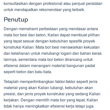
konsultasikan dengan profesional atau penjual peralatan
untuk mendapatkan rekomendasi yang terbaik.
Penutup
Dengan memahami perbedaan yang mendasar antara
mata bor besi dan beton, Kalian dapat membuat pilihan
yang tepat sesuai dengan kebutuhan spesifik proyek
konstruksi Kalian. Mata bor besi menawarkan kekuatan
dan ketahanan untuk melubangi logam dan bahan keras
lainnya, sementara mata bor beton dirancang untuk
efisiensi dalam menangani material bangunan padat
seperti beton dan batu bata.
Tetaplah mempertimbangkan faktor-faktor seperti jenis
material yang akan Kalian lubangi, kebutuhan akan
presisi, dan jenis proyek konstruksi yang sedang Kalian
kerjakan. Dengan memilih mata bor yang tepat, Kalian
tidak hanya meningkatkan efisiensi kerja tetapi juga