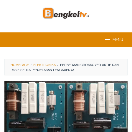
Skip
to
content
MENU
HOMEPAGE
/
ELEKTRONIKA
/
PERBEDAAN CROSSOVER AKTIF DAN
PASIF SERTA PENJELASAN LENGKAPNYA