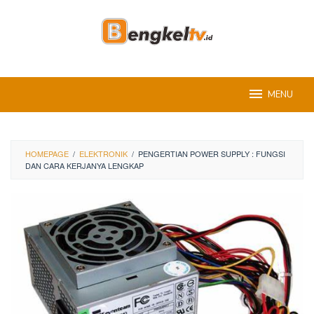
Skip
to
content
MENU
HOMEPAGE
/
ELEKTRONIK
/
PENGERTIAN POWER SUPPLY : FUNGSI
DAN CARA KERJANYA LENGKAP