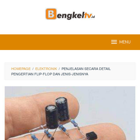
Skip
to
content
MENU
HOMEPAGE
/
ELEKTRONIK
/
PENJELASAN SECARA DETAIL
PENGERTIAN FLIP-FLOP DAN JENIS-JENISNYA