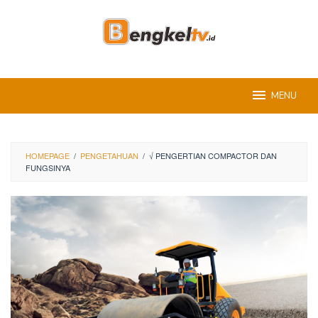
Skip
to
content
MENU
HOMEPAGE
/
PENGETAHUAN
/
√ PENGERTIAN COMPACTOR DAN
FUNGSINYA