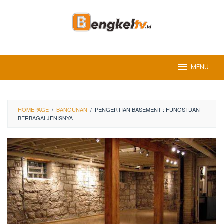
Skip
to
content
MENU
HOMEPAGE
/
BANGUNAN
/
PENGERTIAN BASEMENT : FUNGSI DAN
BERBAGAI JENISNYA