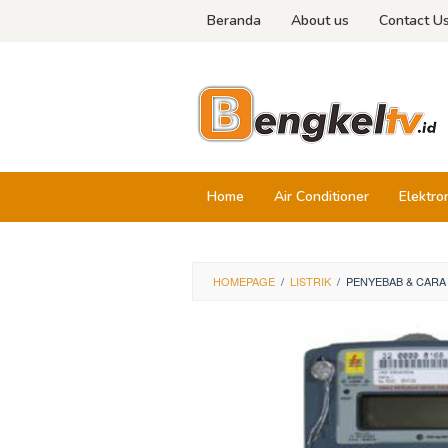
Skip
Beranda
About us
Contact U
to
content
Home
Air Conditioner
Elektro
HOMEPAGE
/
LISTRIK
/
PENYEBAB & CARA