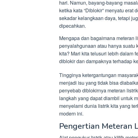
hari. Namun, bayang-bayang masalah 
ketika kata “Diblokir” menyatu erat
sekadar kelangkaan daya, tetapi ju
dipecahkan.
Mengapa dan bagaimana meteran list
penyalahgunaan atau hanya suatu ke
kita? Mari kita telusuri lebih dalam
diblokir dan dampaknya terhadap ke
Tingginya ketergantungan masyaraka
menjadi isu yang tidak bisa diabaika
penyebab diblokirnya meteran listri
langkah yang dapat diambil untuk 
menyelami dunia listrik kita yang t
modern ini.
Pengertian Meteran L
Alat pengukur listrik atau kWh met