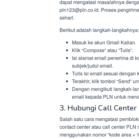
dapat mengatasi masalahnya denga
pln123@pln.co.id. Proses pengirima
sehari.
Berikut adalah langkah-langkahnya:
Masuk ke akun Gmail Kalian.
Klik “Compose” atau “Tulis”.
Isi alamat email penerima di 
subjek/judul email.
Tulis isi email sesuai dengan
Terakhir, klik tombol “Send” u
Dengan mengikuti langkah-lan
email kepada PLN untuk mena
3. Hubungi Call Center
Salah satu cara mengatasi pemblo
contact center atau call center PLN
menggunakan nomor “kode area + 12