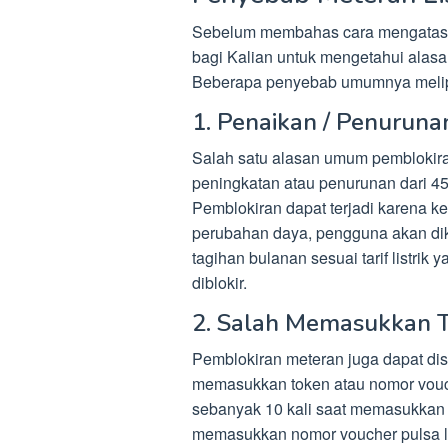
Sebelum membahas cara mengatasi p
bagi Kalian untuk mengetahui alas
Beberapa penyebab umumnya melip
1. Penaikan / Penurun
Salah satu alasan umum pemblokira
peningkatan atau penurunan dari 4
Pemblokiran dapat terjadi karena k
perubahan daya, pengguna akan di
tagihan bulanan sesuai tarif listrik 
diblokir.
2. Salah Memasukkan 
Pemblokiran meteran juga dapat di
memasukkan token atau nomor vouc
sebanyak 10 kali saat memasukkan to
memasukkan nomor voucher pulsa list