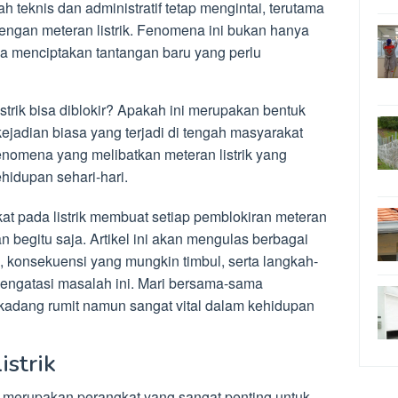
teknis dan administratif tetap mengintai, terutama
 dengan meteran listrik. Fenomena ini bukan hanya
ga menciptakan tantangan baru yang perlu
rik bisa diblokir? Apakah ini merupakan bentuk
jadian biasa yang terjadi di tengah masyarakat
 fenomena yang melibatkan meteran listrik yang
hidupan sehari-hari.
t pada listrik membuat setiap pemblokiran meteran
n begitu saja. Artikel ini akan mengulas berbagai
k, konsekuensi yang mungkin timbul, serta langkah-
mengatasi masalah ini. Mari bersama-sama
erkadang rumit namun sangat vital dalam kehidupan
istrik
er merupakan perangkat yang sangat penting untuk