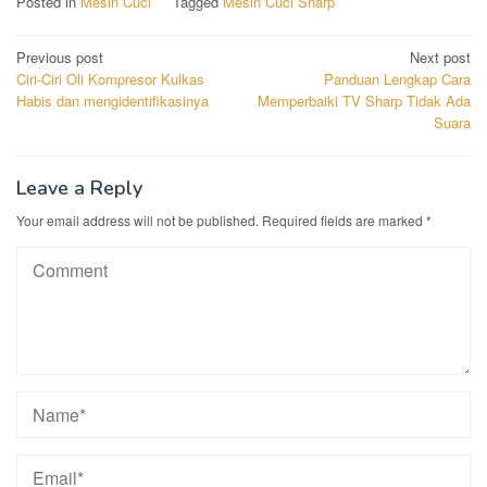
Posted in
Mesin Cuci
Tagged
Mesin Cuci Sharp
Post
Previous post
Next post
Ciri-Ciri Oli Kompresor Kulkas
Panduan Lengkap Cara
navigation
Habis dan mengidentifikasinya
Memperbaiki TV Sharp Tidak Ada
Suara
Leave a Reply
Your email address will not be published.
Required fields are marked
*