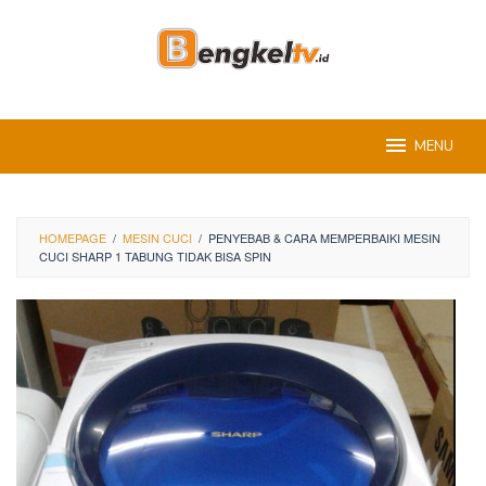
Skip
to
content
MENU
HOMEPAGE
/
MESIN CUCI
/
PENYEBAB & CARA MEMPERBAIKI MESIN
CUCI SHARP 1 TABUNG TIDAK BISA SPIN