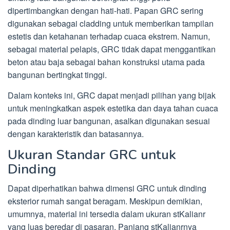
dipertimbangkan dengan hati-hati. Papan GRC sering
digunakan sebagai cladding untuk memberikan tampilan
estetis dan ketahanan terhadap cuaca ekstrem. Namun,
sebagai material pelapis, GRC tidak dapat menggantikan
beton atau baja sebagai bahan konstruksi utama pada
bangunan bertingkat tinggi.
Dalam konteks ini, GRC dapat menjadi pilihan yang bijak
untuk meningkatkan aspek estetika dan daya tahan cuaca
pada dinding luar bangunan, asalkan digunakan sesuai
dengan karakteristik dan batasannya.
Ukuran Standar GRC untuk
Dinding
Dapat diperhatikan bahwa dimensi GRC untuk dinding
eksterior rumah sangat beragam. Meskipun demikian,
umumnya, material ini tersedia dalam ukuran stKalianr
yang luas beredar di pasaran. Panjang stKalianrnya