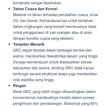
konstruksi sangat diperlukan.
Tahan Cuaca dan Korosi
Material ini tahan terhadap perubahan cuaca, sinar
UV, dan korosi. Kemampuannya untuk bertahan
dalam lingkungan yang korosif membuatnya ideal
untuk penggunaan di luar ruangan atau di area
dengan kondisi cuaca yang ekstrem.
Tampilan Menarik
GRC dapat dicetak dalam berbagai bentuk dan
warna, memberikan fleksibilitas desain yang tinggi.
Dengan kemampuan untuk disesuaikan sesuai
kebutuhan dan selera, dinding GRC tidak hanya
berfungsi secara struktural tetapi juga memberikan
nilai estetika yang tinggi.
Ringan
Berat GRC yang lebih ringan dibandingkan beton
konvensional membuatnya mudah dalam proses
pengiriman dan pemasangan. Bobotnya yang 80%