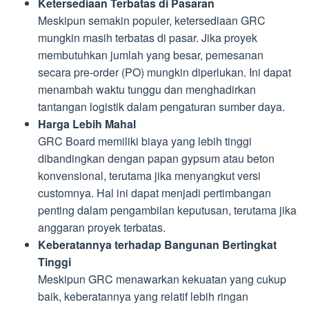
Ketersediaan Terbatas di Pasaran
Meskipun semakin populer, ketersediaan GRC
mungkin masih terbatas di pasar. Jika proyek
membutuhkan jumlah yang besar, pemesanan
secara pre-order (PO) mungkin diperlukan. Ini dapat
menambah waktu tunggu dan menghadirkan
tantangan logistik dalam pengaturan sumber daya.
Harga Lebih Mahal
GRC Board memiliki biaya yang lebih tinggi
dibandingkan dengan papan gypsum atau beton
konvensional, terutama jika menyangkut versi
customnya. Hal ini dapat menjadi pertimbangan
penting dalam pengambilan keputusan, terutama jika
anggaran proyek terbatas.
Keberatannya terhadap Bangunan Bertingkat
Tinggi
Meskipun GRC menawarkan kekuatan yang cukup
baik, keberatannya yang relatif lebih ringan