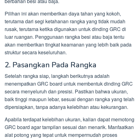
berbahan besi atau baja.
Pilihan ini akan memberikan daya tahan yang kokoh,
terutama dari segi ketahanan rangka yang tidak mudah
rusak, terutama ketika digunakan untuk dinding GRC di
luar ruangan. Penggunaan rangka besi atau baja tentu
akan memberikan tingkat keamanan yang lebih baik pada
struktur secara keseluruhan.
2. Pasangkan Pada Rangka
Setelah rangka siap, langkah berikutnya adalah
menempatkan GRC board untuk membentuk dinding GRC
secara menyeluruh dan presisi. Pastikan bahwa ukuran,
baik tinggi maupun lebar, sesuai dengan rangka yang telah
dipersiapkan, tanpa adanya kelebihan atau kekurangan.
Apabila terdapat kelebihan ukuran, kalian dapat memotong
GRC board agar tampilan sesuai dan menarik. Manfaatkan
alat potong yang tepat untuk mempermudah proses