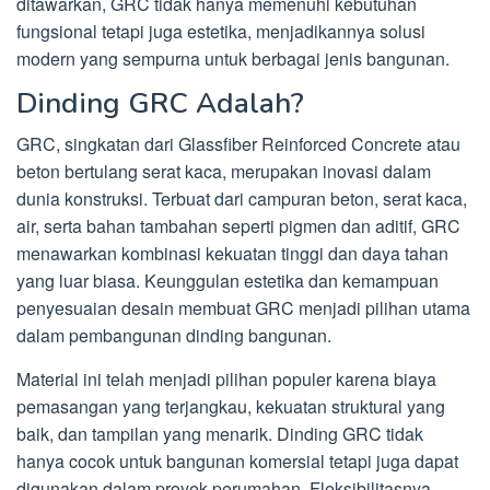
ditawarkan, GRC tidak hanya memenuhi kebutuhan
fungsional tetapi juga estetika, menjadikannya solusi
modern yang sempurna untuk berbagai jenis bangunan.
Dinding GRC Adalah?
GRC, singkatan dari Glassfiber Reinforced Concrete atau
beton bertulang serat kaca, merupakan inovasi dalam
dunia konstruksi. Terbuat dari campuran beton, serat kaca,
air, serta bahan tambahan seperti pigmen dan aditif, GRC
menawarkan kombinasi kekuatan tinggi dan daya tahan
yang luar biasa. Keunggulan estetika dan kemampuan
penyesuaian desain membuat GRC menjadi pilihan utama
dalam pembangunan dinding bangunan.
Material ini telah menjadi pilihan populer karena biaya
pemasangan yang terjangkau, kekuatan struktural yang
baik, dan tampilan yang menarik. Dinding GRC tidak
hanya cocok untuk bangunan komersial tetapi juga dapat
digunakan dalam proyek perumahan. Fleksibilitasnya