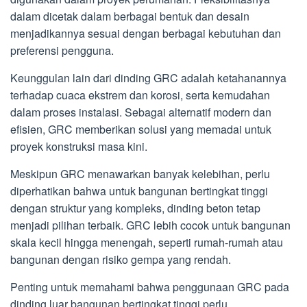
dalam dicetak dalam berbagai bentuk dan desain
menjadikannya sesuai dengan berbagai kebutuhan dan
preferensi pengguna.
Keunggulan lain dari dinding GRC adalah ketahanannya
terhadap cuaca ekstrem dan korosi, serta kemudahan
dalam proses instalasi. Sebagai alternatif modern dan
efisien, GRC memberikan solusi yang memadai untuk
proyek konstruksi masa kini.
Meskipun GRC menawarkan banyak kelebihan, perlu
diperhatikan bahwa untuk bangunan bertingkat tinggi
dengan struktur yang kompleks, dinding beton tetap
menjadi pilihan terbaik. GRC lebih cocok untuk bangunan
skala kecil hingga menengah, seperti rumah-rumah atau
bangunan dengan risiko gempa yang rendah.
Penting untuk memahami bahwa penggunaan GRC pada
dinding luar bangunan bertingkat tinggi perlu