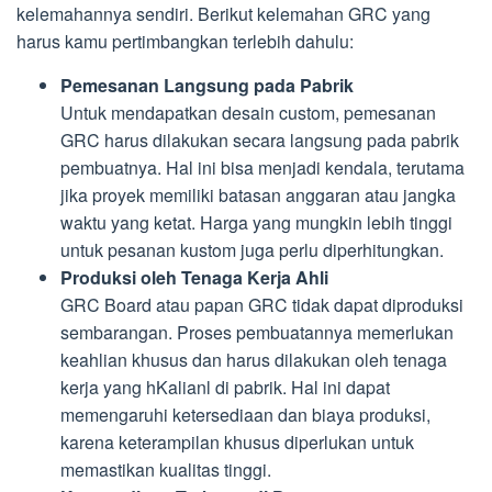
kelemahannya sendiri. Berikut kelemahan GRC yang
harus kamu pertimbangkan terlebih dahulu:
Pemesanan Langsung pada Pabrik
Untuk mendapatkan desain custom, pemesanan
GRC harus dilakukan secara langsung pada pabrik
pembuatnya. Hal ini bisa menjadi kendala, terutama
jika proyek memiliki batasan anggaran atau jangka
waktu yang ketat. Harga yang mungkin lebih tinggi
untuk pesanan kustom juga perlu diperhitungkan.
Produksi oleh Tenaga Kerja Ahli
GRC Board atau papan GRC tidak dapat diproduksi
sembarangan. Proses pembuatannya memerlukan
keahlian khusus dan harus dilakukan oleh tenaga
kerja yang hKalianl di pabrik. Hal ini dapat
memengaruhi ketersediaan dan biaya produksi,
karena keterampilan khusus diperlukan untuk
memastikan kualitas tinggi.