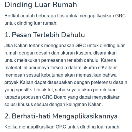
Dinding Luar Rumah
Berikut adalah beberapa tips untuk mengaplikasikan GRC
untuk dinding luar rumah:
1. Pesan Terlebih Dahulu
Jika Kalian tertarik menggunakan GRC untuk dinding luar
rumah dengan desain dan ukuran kustom, disarankan
untuk melakukan pemesanan terlebih dahulu. Karena
material ini umumnya tersedia dalam ukuran stKalianr,
memesan sesuai kebutuhan akan memastikan bahwa
proyek Kalian dapat disesuaikan dengan preferensi desain
yang spesifik. Untuk ini, sebaiknya ajukan permintaan
kepada produsen GRC Board yang dapat menyediakan
solusi khusus sesuai dengan keinginan Kalian.
2. Berhati-hati Mengaplikasikannya
Ketika mengaplikasikan GRC untuk dinding luar rumah,