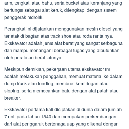
arm, tongkat, atau bahu, serta bucket atau keranjang yang
berfungsi sebagai alat keruk, dilengkapi dengan sistem
penggerak hidrolik.
Perangkat ini dijalankan menggunakan mesin diesel yang
terletak di bagian atas track shoe atau roda rantainya.
Ekskavator adalah jenis alat berat yang sangat serbaguna
dan mampu menangani berbagai tugas yang dibutuhkan
oleh peralatan berat lainnya.
Meskipun demikian, pekerjaan utama ekskavator ini
adalah melakukan penggalian, memuat material ke dalam
dump truck atau loading, membuat kemiringan atau
sloping, serta memecahkan batu dengan alat patah atau
breaker.
Ekskavator pertama kali diciptakan di dunia dalam jumlah
7 unit pada tahun 1840 dan merupakan perkembangan
dari alat penggaruk bertenaga uap yang dikenal dengan