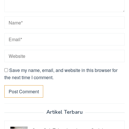
Save my name, email, and website in this browser for
the next time I comment.
Artikel Terbaru