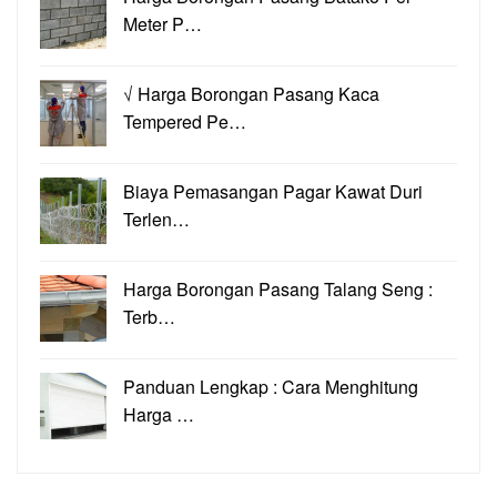
Meter P…
√ Harga Borongan Pasang Kaca
Tempered Pe…
Biaya Pemasangan Pagar Kawat Duri
Terlen…
Harga Borongan Pasang Talang Seng :
Terb…
Panduan Lengkap : Cara Menghitung
Harga …