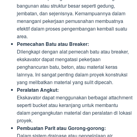
bangunan atau struktur besar seperti gedung,
jembatan, dan sejenisnya. Kemampuannya dalam
menangani pekerjaan pemusnahan membuatnya
efektif dalam proses pengembangan kembali suatu
area.
Pemecahan Batu atau Breaker:
Dilengkapi dengan alat pemecah batu atau breaker,
ekskavator dapat mengatasi pekerjaan
penghancuran batu, beton, atau material keras
lainnya. Ini sangat penting dalam proyek konstruksi
yang melibatkan material yang sulit dipecah.
Peralatan Angkut:
Ekskavator dapat menggunakan berbagai attachment
seperti bucket atau keranjang untuk membantu
dalam pengangkutan material dan peralatan di lokasi
proyek.
Pembuatan Parit atau Gorong-gorong:
Dalam sistem drainase atau pengelolaan air,