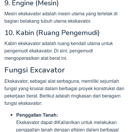
9. Engine (Mesin)
Mesin ekskavator adalah mesin utama yang terletak di
bagian belakang tubuh utama ekskavator.
10. Kabin (Ruang Pengemudi)
Kabin ekskavator adalah ruang kendali utama untuk
pengemudi ekskavator. Di sini, pengemudi
mengoperasikan alat berat ini.
Fungsi Excavator
Ekskavator, sebagai alat serbaguna, memiliki sejumlah
fungsi yang krusial dalam berbagai proyek konstruksi dan
pekerjaan berat. Berikut adalah ringkasan dari beragam
fungsi ekskavator:
Penggalian Tanah:
Ekskavator dapat diKalianlkan untuk melakukan
penggalian tanah dengan efisien dalam berbagai