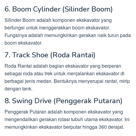
6. Boom Cylinder (Silinder Boom)
Silinder Boom adalah komponen ekskavator yang
berfungsi untuk menggerakkan boom ekskavator.
Fungsinya adalah memungkinkan gerakan naik turun pada
boom ekskavator.
7. Track Shoe (Roda Rantai)
Roda Rantai adalah bagian ekskavator yang berperan
sebagai roda atau trek untuk menjalankan ekskavator di
berbagai jenis medan. Bentuknya menyerupai rantai, mirip
dengan tank.
8. Swing Drive (Penggerak Putaran)
Penggerak Putaran adalah komponen ekskavator yang
mengendalikan gerakan rotasi tubuh utama ekskavator. Ini
memungkinkan ekskavator berputar hingga 360 derajat.