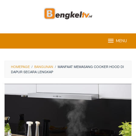
Skip
to
content
MENU
HOMEPAGE
/
BANGUNAN
/
MANFAAT MEMASANG COOKER HOOD DI
DAPUR SECARA LENGKAP