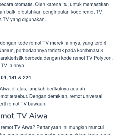
secara otomatis. Oleh karena itu, untuk memastikan
gan baik, dibutuhkan penginputan kode remot TV
s TV yang digunakan.
dengan kode remot TV merek lainnya, yang terdiri
 Namun, perbedaannya terletak pada kombinasi 3
 karakteristik berbeda dengan kode remot TV Polytron,
 TV lainnya.
 104, 181 & 224
iwa di atas, langkah berikutnya adalah
ot tersebut. Dengan demikian, remot universal
perti remot TV bawaan.
emot TV Aiwa
remot TV Aiwa? Pertanyaan ini mungkin muncul
 atau yang sedang mencoba memasukkan kode remot