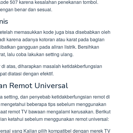
kode 507 karena kesalahan penekanan tombol.
engan benar dan sesuai.
nis
 setelah memasukkan kode juga bisa disebabkan oleh
jadi karena adanya kotoran atau karat pada bagian
batkan gangguan pada aliran listrik. Bersihkan
t, lalu coba lakukan setting ulang.
 di atas, diharapkan masalah ketidakberfungsian
t diatasi dengan efektif.
an Remot Universal
a setting, dan penyebab ketidakberfungsian remot di
tuk mengetahui beberapa tips sebelum menggunakan
 saat remot TV bawaan mengalami kerusakan. Berikut
lian ketahui sebelum menggunakan remot universal:
ersal yang Kalian pilih kompatibel dengan merek TV