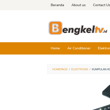
Skip
Beranda
About us
Contact U
to
content
Home
Air Conditioner
Elektro
HOMEPAGE
/
ELEKTRONIK
/
KUMPULAN K