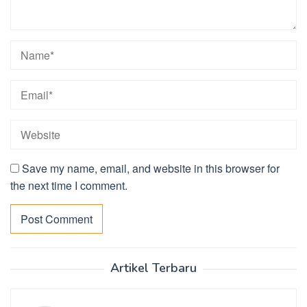
Save my name, email, and website in this browser for
the next time I comment.
Artikel Terbaru