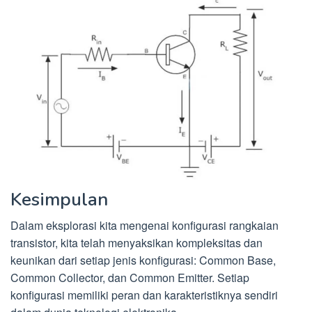
Kesimpulan
Dalam eksplorasi kita mengenai konfigurasi rangkaian
transistor, kita telah menyaksikan kompleksitas dan
keunikan dari setiap jenis konfigurasi: Common Base,
Common Collector, dan Common Emitter. Setiap
konfigurasi memiliki peran dan karakteristiknya sendiri