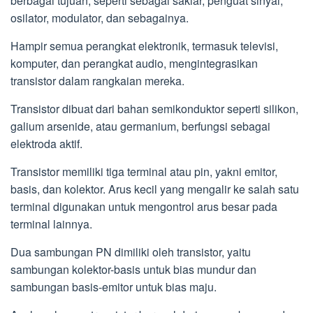
berbagai tujuan, seperti sebagai saklar, penguat sinyal,
osilator, modulator, dan sebagainya.
Hampir semua perangkat elektronik, termasuk televisi,
komputer, dan perangkat audio, mengintegrasikan
transistor dalam rangkaian mereka.
Transistor dibuat dari bahan semikonduktor seperti silikon,
galium arsenide, atau germanium, berfungsi sebagai
elektroda aktif.
Transistor memiliki tiga terminal atau pin, yakni emitor,
basis, dan kolektor. Arus kecil yang mengalir ke salah satu
terminal digunakan untuk mengontrol arus besar pada
terminal lainnya.
Dua sambungan PN dimiliki oleh transistor, yaitu
sambungan kolektor-basis untuk bias mundur dan
sambungan basis-emitor untuk bias maju.