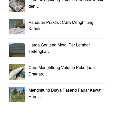
den…
Panduan Praktis : Cara Menghitung
Kebutu…
Harga Genteng Metal Per Lembar
Terlengka…
Cara Menghitung Volume Pekerjaan
Drainas…
Menghitung Biaya Pasang Pagar Kawat
Harm…