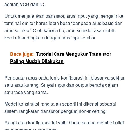
adalah VCB dan IC.
Untuk menjalankan transistor, arus input yang mengalir ke
terminal emitor harus lebih besar daripada arus basis dan
arus kolektor. Oleh karena itu, arus kolektor akan lebih
kecil dibandingkan dengan arus input emitor.
Baca juga:
Tutorial Cara Mengukur Transistor
Paling Mudah Dilakukan
Penguatan arus pada jenis konfigurasi ini biasanya sekitar
satu atau kurang. Sinyal input dan output berada dalam
satu fasa yang sama.
Model konstruksi rangkaian seperti ini dikenal sebagai
sistem rangkaian transistor penguat non-inverting.
Rangkaian konfigurasi ini sulit dibuat karena memiliki nilai
gain tegangan yang tinggi.