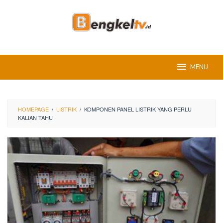
Skip
to
content
MENU
HOMEPAGE
/
LISTRIK
/
KOMPONEN PANEL LISTRIK YANG PERLU
KALIAN TAHU