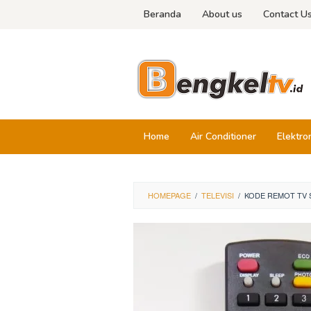
Skip
Beranda
About us
Contact U
to
content
Home
Air Conditioner
Elektro
HOMEPAGE
/
TELEVISI
/
KODE REMOT TV 