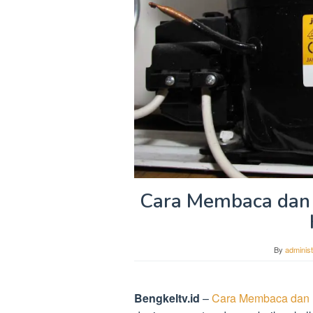
Cara Membaca dan
By
administ
Bengkeltv.id
–
Cara Membaca dan 