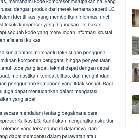
lkas, memahami kode kompresor merupakan hal yang
urusan dengan produk dari merek ternama seperti LG.
stem identifikasi yang memberikan informasi rinci
si teknis kompresor yang digunakan. Ini bukan
tapi sebuah kode yang menyimpan informasi krusial
n efisiensi kulkas.
an kunci dalam membantu teknisi dan pengguna
pemilihan komponen pengganti hingga penyesuaian
hui kode yang tepat, teknisi dapat dengan cepat
suai, memastikan kompatibilitas, dan menghindari
 dari penggunaan komponen yang tidak sesuai. Bagi
ni juga dapat memudahkan dalam mengatasi
ikan yang tepat.
has secara mendalam tentang bagaimana cara
esor Kulkas LG. Kami akan menguraikan struktur
ai elemen yang terkandung di dalamnya, dan
g yang dapat membantu dalam perawatan atau