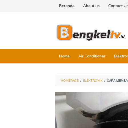
Skip
Beranda
About us
Contact U
to
content
Home
Air Conditioner
Elektro
HOMEPAGE
/
ELEKTRONIK
/
CARA MEMBA