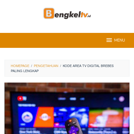
Skip
to
content
MENU
HOMEPAGE
/
PENGETAHUAN
/
KODE AREA TV DIGITAL BREBES
PALING LENGKAP