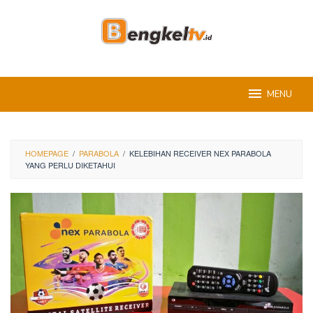
Skip
to
content
MENU
HOMEPAGE
/
PARABOLA
/
KELEBIHAN RECEIVER NEX PARABOLA
YANG PERLU DIKETAHUI