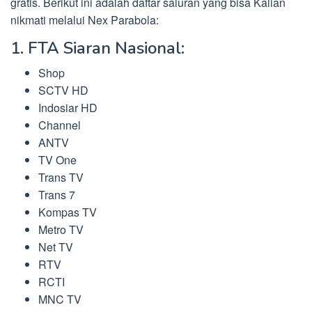
gratis. Berikut ini adalah daftar saluran yang bisa Kalian
nikmati melalui Nex Parabola:
1. FTA Siaran Nasional:
Shop
SCTV HD
Indosiar HD
Channel
ANTV
TV One
Trans TV
Trans 7
Kompas TV
Metro TV
Net TV
RTV
RCTI
MNC TV