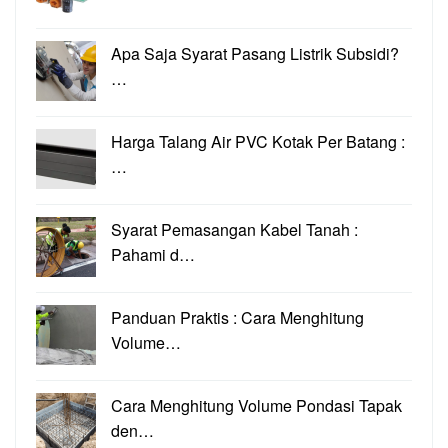
Apa Saja Syarat Pasang Listrik Subsidi?
…
Harga Talang Air PVC Kotak Per Batang :
…
Syarat Pemasangan Kabel Tanah :
Pahami d…
Panduan Praktis : Cara Menghitung
Volume…
Cara Menghitung Volume Pondasi Tapak
den…