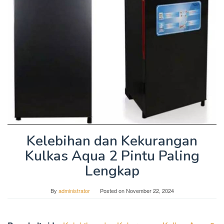
Kelebihan dan Kekurangan
Kulkas Aqua 2 Pintu Paling
Lengkap
By
administrator
Posted on
November 22, 2024