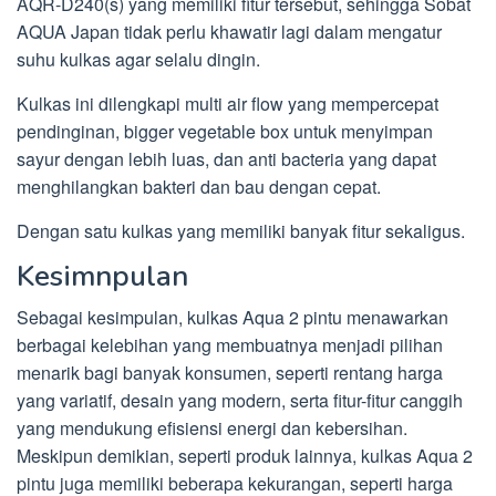
AQR-D240(s) yang memiliki fitur tersebut, sehingga Sobat
AQUA Japan tidak perlu khawatir lagi dalam mengatur
suhu kulkas agar selalu dingin.
Kulkas ini dilengkapi multi air flow yang mempercepat
pendinginan, bigger vegetable box untuk menyimpan
sayur dengan lebih luas, dan anti bacteria yang dapat
menghilangkan bakteri dan bau dengan cepat.
Dengan satu kulkas yang memiliki banyak fitur sekaligus.
Kesimnpulan
Sebagai kesimpulan, kulkas Aqua 2 pintu menawarkan
berbagai kelebihan yang membuatnya menjadi pilihan
menarik bagi banyak konsumen, seperti rentang harga
yang variatif, desain yang modern, serta fitur-fitur canggih
yang mendukung efisiensi energi dan kebersihan.
Meskipun demikian, seperti produk lainnya, kulkas Aqua 2
pintu juga memiliki beberapa kekurangan, seperti harga