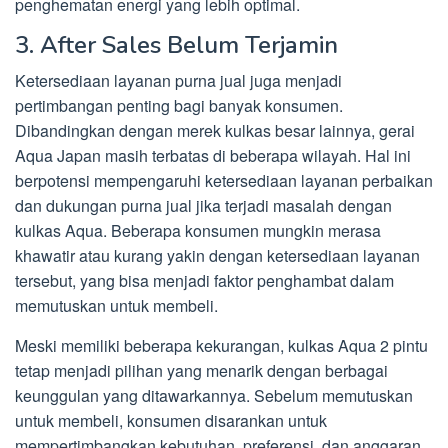
penghematan energi yang lebih optimal.
3. After Sales Belum Terjamin
Ketersediaan layanan purna jual juga menjadi
pertimbangan penting bagi banyak konsumen.
Dibandingkan dengan merek kulkas besar lainnya, gerai
Aqua Japan masih terbatas di beberapa wilayah. Hal ini
berpotensi mempengaruhi ketersediaan layanan perbaikan
dan dukungan purna jual jika terjadi masalah dengan
kulkas Aqua. Beberapa konsumen mungkin merasa
khawatir atau kurang yakin dengan ketersediaan layanan
tersebut, yang bisa menjadi faktor penghambat dalam
memutuskan untuk membeli.
Meski memiliki beberapa kekurangan, kulkas Aqua 2 pintu
tetap menjadi pilihan yang menarik dengan berbagai
keunggulan yang ditawarkannya. Sebelum memutuskan
untuk membeli, konsumen disarankan untuk
mempertimbangkan kebutuhan, preferensi, dan anggaran