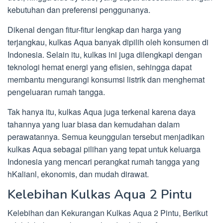
kebutuhan dan preferensi penggunanya.
Dikenal dengan fitur-fitur lengkap dan harga yang
terjangkau, kulkas Aqua banyak dipilih oleh konsumen di
Indonesia. Selain itu, kulkas ini juga dilengkapi dengan
teknologi hemat energi yang efisien, sehingga dapat
membantu mengurangi konsumsi listrik dan menghemat
pengeluaran rumah tangga.
Tak hanya itu, kulkas Aqua juga terkenal karena daya
tahannya yang luar biasa dan kemudahan dalam
perawatannya. Semua keunggulan tersebut menjadikan
kulkas Aqua sebagai pilihan yang tepat untuk keluarga
Indonesia yang mencari perangkat rumah tangga yang
hKalianl, ekonomis, dan mudah dirawat.
Kelebihan Kulkas Aqua 2 Pintu
Kelebihan dan Kekurangan Kulkas Aqua 2 Pintu, Berikut