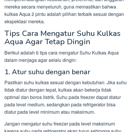
mereka secara menyeluruh, guna memastikan bahwa
kulkas Aqua 2 pintu adalah pilihan terbaik sesuai dengan
ekspektasi mereka.
Tips Cara Mengatur Suhu Kulkas
Aqua Agar Tetap Dingin
Berikut adalah 6 tips cara mengatur Suhu Kulkas Aqua
dalam menjaga agar selalu dingin:
1. Atur suhu dengan benar
Pastikan suhu kulkas sesuai dengan kebutuhan. Jika suhu
tidak diatur dengan tepat, kulkas akan bekerja tidak
optimal dan boros listrik. Suhu pada freezer dapat diatur
pada level medium, sedangkan pada refrigerator bisa
diatur pada level minimum atau maksimum.
Jangan mengatur suhu freezer pada level maksimum
karena suhu pada refrigerator akan turun sehingga suhu