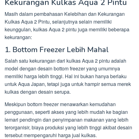
Kekurangan Kulkas Aqua 2 Pintu
Masih dalam pembahasan Kelebihan dan Kekurangan
Kulkas Aqua 2 Pintu, selanjutnya selain memiliki
keunggulan, kulkas Aqua 2 pintu juga memiliki beberapa
kekurangan:
1. Bottom Freezer Lebih Mahal
Salah satu kekurangan dari kulkas Aqua 2 pintu adalah
model dengan desain bottom freezer yang umumnya
memiliki harga lebih tinggi. Hal ini bukan hanya berlaku
untuk Aqua Japan, tetapi juga untuk hampir semua merek
kulkas dengan desain serupa.
Meskipun bottom freezer menawarkan kemudahan
penggunaan, seperti akses yang lebih mudah ke bagian
lemari pendingin dan penyimpanan makanan yang lebih
terorganisir, biaya produksi yang lebih tinggi akibat desain
tersebut mempengaruhi harga jual kulkas.