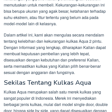
memutuskan untuk membeli. Kekurangan-kekurangan ini
bisa berupa ukuran yang agak besar, ketahanan terhadap
suhu ekstrem, atau fitur tertentu yang belum ada pada
model-model lain di kelasnya.
Dalam artikel ini, kami akan mengulas secara mendalam
tentang kelebihan dan kekurangan kulkas Aqua 2 pintu.
Dengan informasi yang lengkap, diharapkan Kalian dapat
membuat keputusan pembelian yang lebih tepat,
disesuaikan dengan kebutuhan dan preferensi Kalian,
serta memastikan kulkas yang Kalian pilih benar-benar
sesuai dengan anggaran dan fungsinya.
Sekilas Tentang Kulkas Aqua
Kulkas Aqua merupakan salah satu merek kulkas yang
sangat populer di Indonesia. Merek ini menyediakan
berbagai jenis kulkas, mulai dari model single door, double
door, hingga side by side, yang dapat disesuaikan dengan