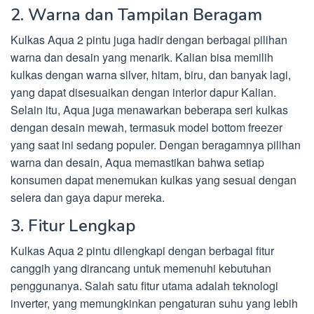
2. Warna dan Tampilan Beragam
Kulkas Aqua 2 pintu juga hadir dengan berbagai pilihan
warna dan desain yang menarik. Kalian bisa memilih
kulkas dengan warna silver, hitam, biru, dan banyak lagi,
yang dapat disesuaikan dengan interior dapur Kalian.
Selain itu, Aqua juga menawarkan beberapa seri kulkas
dengan desain mewah, termasuk model bottom freezer
yang saat ini sedang populer. Dengan beragamnya pilihan
warna dan desain, Aqua memastikan bahwa setiap
konsumen dapat menemukan kulkas yang sesuai dengan
selera dan gaya dapur mereka.
3. Fitur Lengkap
Kulkas Aqua 2 pintu dilengkapi dengan berbagai fitur
canggih yang dirancang untuk memenuhi kebutuhan
penggunanya. Salah satu fitur utama adalah teknologi
inverter, yang memungkinkan pengaturan suhu yang lebih