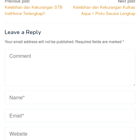
Post
Previous post
Next post
Kelebihan dan Kekurangan STB
Kelebihan dan Kekurangan Kulkas
navigation
IndiHome Terlengkap!!
Aqua 1 Pintu Secara Lengkap
Leave a Reply
Your email address will not be published.
Required fields are marked
*