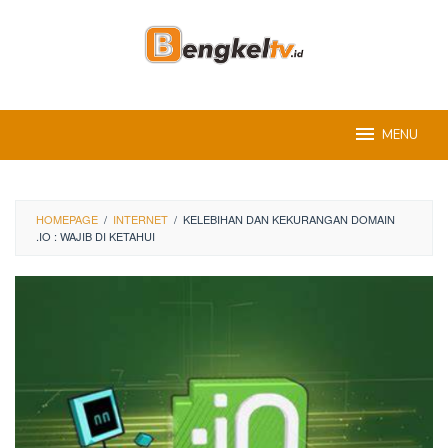
Skip
to
content
MENU
HOMEPAGE
/
INTERNET
/
KELEBIHAN DAN KEKURANGAN DOMAIN
.IO : WAJIB DI KETAHUI