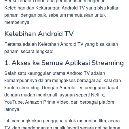
Berikut adalah beberapa pembahasan mengenai
Kelebihan dan Kekurangan Android TV yang bisa kalian
pahami dengan baik, sebelum memutuskan untuk
membelinya :
Kelebihan Android TV
Pertama adalah Kelebihan Android TV yang bisa kalian
pahami secara lengkap:
1. Akses ke Semua Aplikasi Streaming
Salah satu keunggulan utama Android TV adalah
kemampuannya dalam mengakses berbagai aplikasi dan
konten streaming. Dengan Android TV, pengguna dapat
dengan mudah menikmati layanan seperti Netflix,
YouTube, Amazon Prime Video, dan berbagai platform
lainnya.
Ini memungkinkan pengguna untuk menonton film, acara
TV, dan mendengarkan musik favorit secara online tanpa