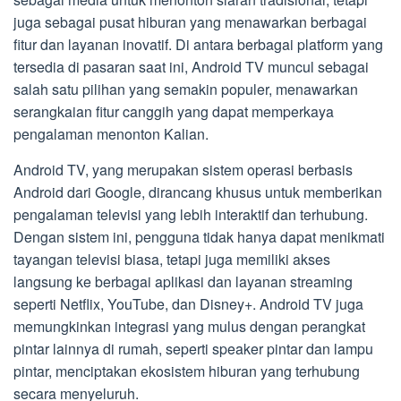
juga sebagai pusat hiburan yang menawarkan berbagai
fitur dan layanan inovatif. Di antara berbagai platform yang
tersedia di pasaran saat ini, Android TV muncul sebagai
salah satu pilihan yang semakin populer, menawarkan
serangkaian fitur canggih yang dapat memperkaya
pengalaman menonton Kalian.
Android TV, yang merupakan sistem operasi berbasis
Android dari Google, dirancang khusus untuk memberikan
pengalaman televisi yang lebih interaktif dan terhubung.
Dengan sistem ini, pengguna tidak hanya dapat menikmati
tayangan televisi biasa, tetapi juga memiliki akses
langsung ke berbagai aplikasi dan layanan streaming
seperti Netflix, YouTube, dan Disney+. Android TV juga
memungkinkan integrasi yang mulus dengan perangkat
pintar lainnya di rumah, seperti speaker pintar dan lampu
pintar, menciptakan ekosistem hiburan yang terhubung
secara menyeluruh.