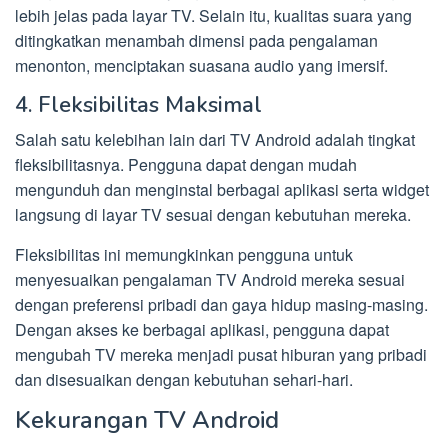
lebih jelas pada layar TV. Selain itu, kualitas suara yang
ditingkatkan menambah dimensi pada pengalaman
menonton, menciptakan suasana audio yang imersif.
4. Fleksibilitas Maksimal
Salah satu kelebihan lain dari TV Android adalah tingkat
fleksibilitasnya. Pengguna dapat dengan mudah
mengunduh dan menginstal berbagai aplikasi serta widget
langsung di layar TV sesuai dengan kebutuhan mereka.
Fleksibilitas ini memungkinkan pengguna untuk
menyesuaikan pengalaman TV Android mereka sesuai
dengan preferensi pribadi dan gaya hidup masing-masing.
Dengan akses ke berbagai aplikasi, pengguna dapat
mengubah TV mereka menjadi pusat hiburan yang pribadi
dan disesuaikan dengan kebutuhan sehari-hari.
Kekurangan TV Android