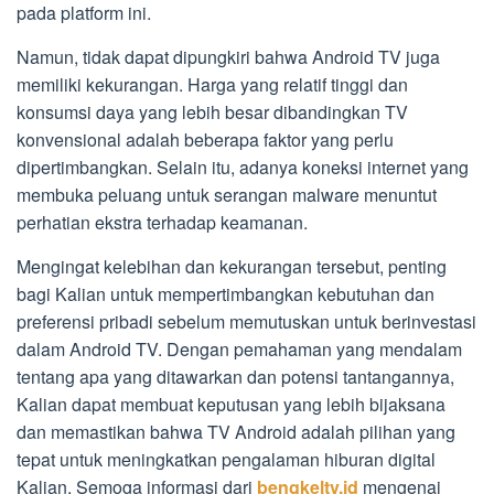
pada platform ini.
Namun, tidak dapat dipungkiri bahwa Android TV juga
memiliki kekurangan. Harga yang relatif tinggi dan
konsumsi daya yang lebih besar dibandingkan TV
konvensional adalah beberapa faktor yang perlu
dipertimbangkan. Selain itu, adanya koneksi internet yang
membuka peluang untuk serangan malware menuntut
perhatian ekstra terhadap keamanan.
Mengingat kelebihan dan kekurangan tersebut, penting
bagi Kalian untuk mempertimbangkan kebutuhan dan
preferensi pribadi sebelum memutuskan untuk berinvestasi
dalam Android TV. Dengan pemahaman yang mendalam
tentang apa yang ditawarkan dan potensi tantangannya,
Kalian dapat membuat keputusan yang lebih bijaksana
dan memastikan bahwa TV Android adalah pilihan yang
tepat untuk meningkatkan pengalaman hiburan digital
Kalian. Semoga informasi dari
bengkeltv.id
mengenai