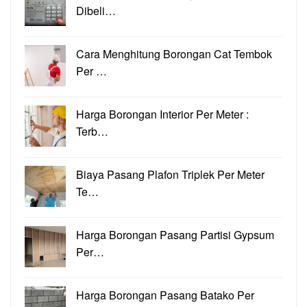
Dibeli…
Cara Menghitung Borongan Cat Tembok
Per …
Harga Borongan Interior Per Meter :
Terb…
Biaya Pasang Plafon Triplek Per Meter
Te…
Harga Borongan Pasang Partisi Gypsum
Per…
Harga Borongan Pasang Batako Per