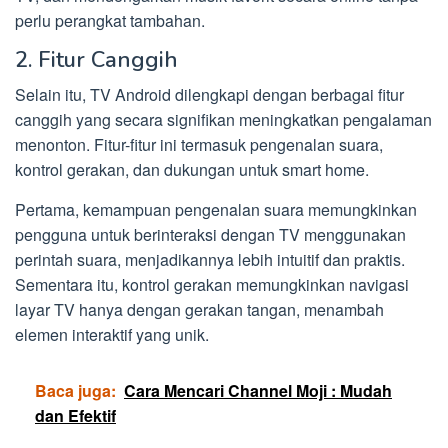
perlu perangkat tambahan.
2. Fitur Canggih
Selain itu, TV Android dilengkapi dengan berbagai fitur
canggih yang secara signifikan meningkatkan pengalaman
menonton. Fitur-fitur ini termasuk pengenalan suara,
kontrol gerakan, dan dukungan untuk smart home.
Pertama, kemampuan pengenalan suara memungkinkan
pengguna untuk berinteraksi dengan TV menggunakan
perintah suara, menjadikannya lebih intuitif dan praktis.
Sementara itu, kontrol gerakan memungkinkan navigasi
layar TV hanya dengan gerakan tangan, menambah
elemen interaktif yang unik.
Baca juga:
Cara Mencari Channel Moji : Mudah
dan Efektif