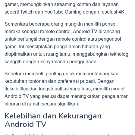
gamer, memungkinkan streaming konten dari layanan
seperti Twitch dan YouTube Gaming dengan resolusi 4K.
Sementara beberapa orang mungkin memilih ponsel
mereka sebagai remote control, Android TV dirancang
untuk berfungsi dengan remote control atau pengontrol
game. Ini menciptakan pengalaman hiburan yang
dioptimalkan untuk ruang tamu, menggabungkan teknologi
canggih dengan kenyamanan penggunaan.
Sebelum membeli, penting untuk mempertimbangkan
kebutuhan tontonan dan preferensi pribadi. Dengan
fleksibilitas dan fungsionalitas yang luas, memilih model
Android TV yang sesuai dapat meningkatkan pengalaman
hiburan di rumah secara signifikan.
Kelebihan dan Kekurangan
Android TV