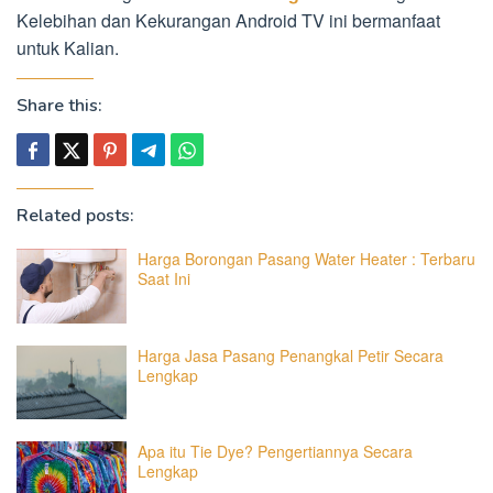
Kelebihan dan Kekurangan Android TV ini bermanfaat
untuk Kalian.
Share this:
Related posts:
Harga Borongan Pasang Water Heater : Terbaru
Saat Ini
Harga Jasa Pasang Penangkal Petir Secara
Lengkap
Apa itu Tie Dye? Pengertiannya Secara
Lengkap