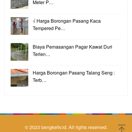
Meter P…
√ Harga Borongan Pasang Kaca
Tempered Pe…
Biaya Pemasangan Pagar Kawat Duri
Terlen…
Harga Borongan Pasang Talang Seng :
Terb…
© 2023
bengkeltv.id.
All rights reserved.