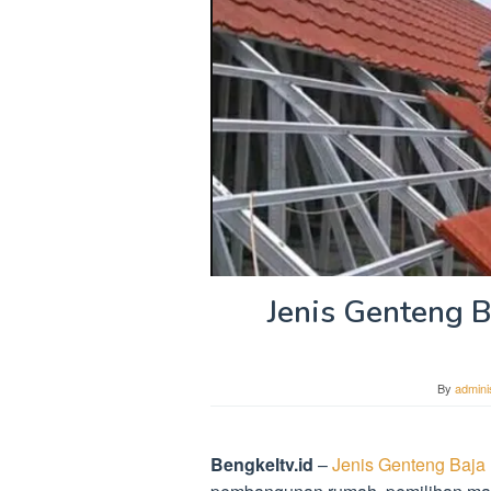
Jenis Genteng 
By
admini
Bengkeltv.id
–
Jenis Genteng Baja