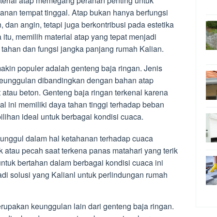
erial atap memegang peranan penting untuk
an tempat tinggal. Atap bukan hanya berfungsi
 dan angin, tetapi juga berkontribusi pada estetika
itu, memilih material atap yang tepat menjadi
 tahan dan fungsi jangka panjang rumah Kalian.
akin populer adalah genteng baja ringan. Jenis
keunggulan dibandingkan dengan bahan atap
at atau beton. Genteng baja ringan terkenal karena
al ini memiliki daya tahan tinggi terhadap beban
lihan ideal untuk berbagai kondisi cuaca.
ga unggul dalam hal ketahanan terhadap cuaca
k atau pecah saat terkena panas matahari yang terik
uk bertahan dalam berbagai kondisi cuaca ini
i solusi yang Kalianl untuk perlindungan rumah
akan keunggulan lain dari genteng baja ringan.