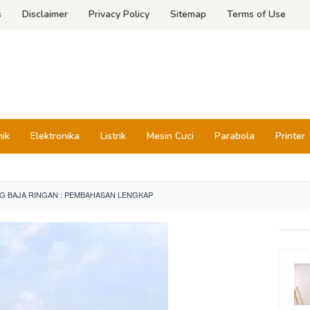
s
Disclaimer
Privacy Policy
Sitemap
Terms of Use
nik
Elektronika
Listrik
Mesin Cuci
Parabola
Printer
G BAJA RINGAN : PEMBAHASAN LENGKAP