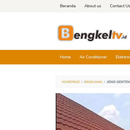
Skip
Beranda
About us
Contact U
to
content
Home
Air Conditioner
Elektro
HOMEPAGE
/
BANGUNAN
/
JENIS GENTEN