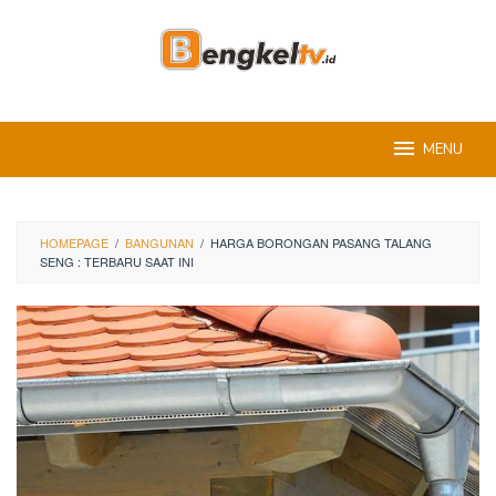
Skip
to
content
MENU
HOMEPAGE
/
BANGUNAN
/
HARGA BORONGAN PASANG TALANG
SENG : TERBARU SAAT INI