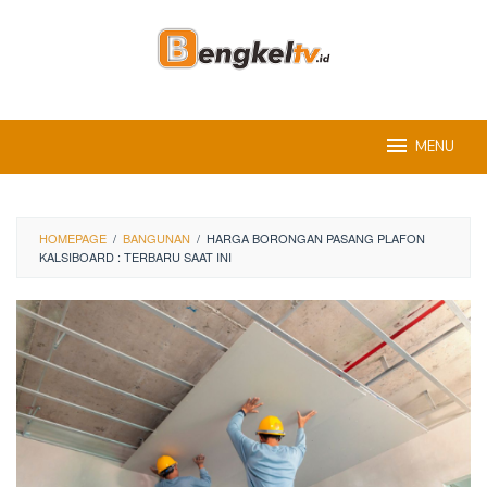
Skip
to
content
MENU
HOMEPAGE
/
BANGUNAN
/
HARGA BORONGAN PASANG PLAFON
KALSIBOARD : TERBARU SAAT INI