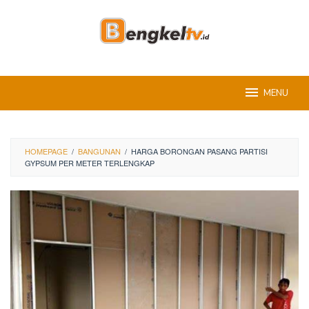
Skip
to
content
MENU
HOMEPAGE
/
BANGUNAN
/
HARGA BORONGAN PASANG PARTISI
GYPSUM PER METER TERLENGKAP