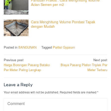
Panduan Praktis : Cara Menghitung Volume
Acian Semen per m2
Cara Menghitung Volume Pondasi Tapak
dengan Mudah
Posted in
BANGUNAN
Tagged
Partisi Gypsum
Post
Previous post
Next post
Harga Borongan Pasang Batako
Biaya Pasang Plafon Triplek Per
navigation
Per Meter Paling Lengkap
Meter Terbaru
Leave a Reply
Your email address will not be published.
Required fields are marked
*