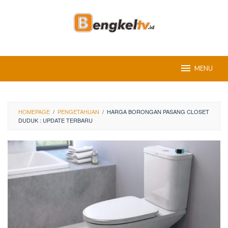
Skip
to
content
MENU
HOMEPAGE
/
PENGETAHUAN
/
HARGA BORONGAN PASANG CLOSET
DUDUK : UPDATE TERBARU