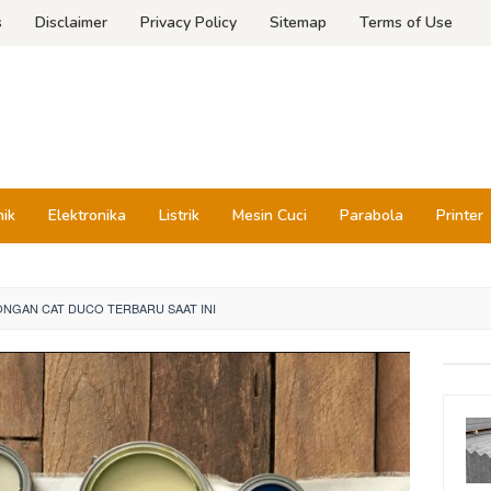
s
Disclaimer
Privacy Policy
Sitemap
Terms of Use
nik
Elektronika
Listrik
Mesin Cuci
Parabola
Printer
NGAN CAT DUCO TERBARU SAAT INI