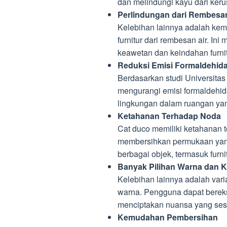
dan melindungi kayu dari keru
Perlindungan dari Rembesan
Kelebihan lainnya adalah ke
furnitur dari rembesan air. In
keawetan dan keindahan furni
Reduksi Emisi Formaldehid
Berdasarkan studi Universita
mengurangi emisi formaldehid
lingkungan dalam ruangan yan
Ketahanan Terhadap Noda
Cat duco memiliki ketahanan 
membersihkan permukaan yang
berbagai objek, termasuk furni
Banyak Pilihan Warna dan
Kelebihan lainnya adalah va
warna. Pengguna dapat berek
menciptakan nuansa yang sesu
Kemudahan Pembersihan