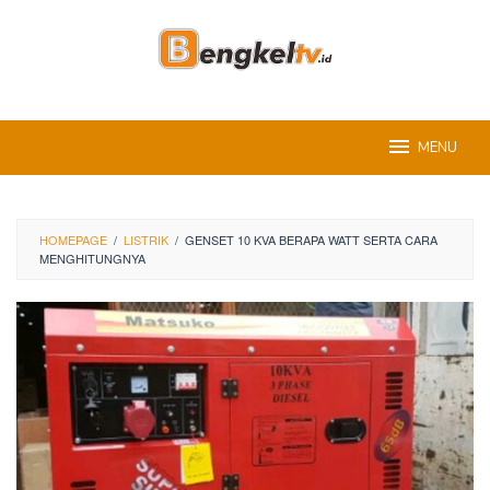
Skip
to
content
MENU
HOMEPAGE
/
LISTRIK
/
GENSET 10 KVA BERAPA WATT SERTA CARA
MENGHITUNGNYA