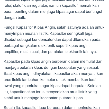
rotor, stator, dan regulator, namun kapasitor memainkan
peran penting dalam menjaga kipas agar dapat berfungsi
dengan baik.
Fungsi Kapasitor Kipas Angin, salah satunya adalah untuk
menyimpan muatan listrik. Kapasitor seringkali juga
disebut sebagai kondensator dan dapat ditemukan pada
berbagai rangkaian elektronik seperti kipas angin,
amplifier, mesin cuci, dan peralatan elektronik lainnya.
Kapasitor pada kipas angin berperan dalam memulai dan
menjaga putaran kipas dengan kecepatan yang sesuai.
Saat kipas angin dinyalakan, kapasitor akan menyalurkan
arus listrik tambahan ke motor untuk memberikan torsi
awal yang diperlukan agar kipas dapat berputar. Setelah
itu, kapasitor akan terus menyediakan arus listrik yang
stabil untuk menjaga kecepatan putaran kipas.
Selain itu, kapasitor juga berperan dalam meningkatkan