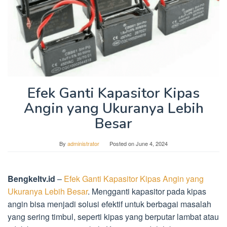
Efek Ganti Kapasitor Kipas
Angin yang Ukuranya Lebih
Besar
By
administrator
Posted on
June 4, 2024
Bengkeltv.id
–
Efek Ganti Kapasitor Kipas Angin yang
Ukuranya Lebih Besar
. Mengganti kapasitor pada kipas
angin bisa menjadi solusi efektif untuk berbagai masalah
yang sering timbul, seperti kipas yang berputar lambat atau