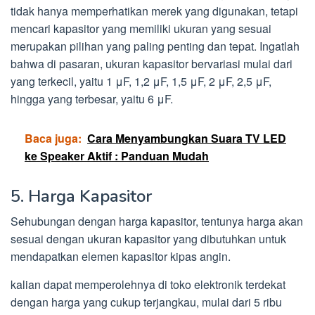
tidak hanya memperhatikan merek yang digunakan, tetapi
mencari kapasitor yang memiliki ukuran yang sesuai
merupakan pilihan yang paling penting dan tepat. Ingatlah
bahwa di pasaran, ukuran kapasitor bervariasi mulai dari
yang terkecil, yaitu 1 μF, 1,2 μF, 1,5 μF, 2 μF, 2,5 μF,
hingga yang terbesar, yaitu 6 μF.
Baca juga:
Cara Menyambungkan Suara TV LED
ke Speaker Aktif : Panduan Mudah
5. Harga Kapasitor
Sehubungan dengan harga kapasitor, tentunya harga akan
sesuai dengan ukuran kapasitor yang dibutuhkan untuk
mendapatkan elemen kapasitor kipas angin.
kalian dapat memperolehnya di toko elektronik terdekat
dengan harga yang cukup terjangkau, mulai dari 5 ribu