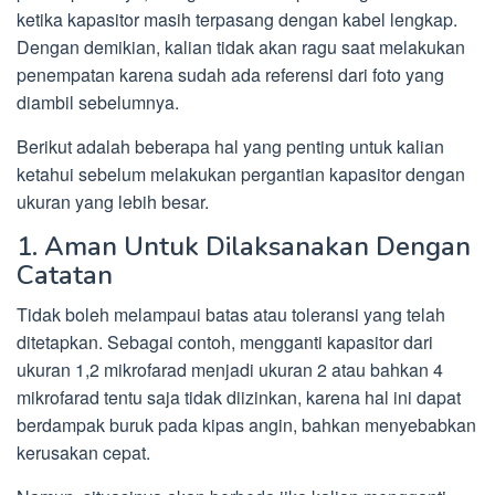
ketika kapasitor masih terpasang dengan kabel lengkap.
Dengan demikian, kalian tidak akan ragu saat melakukan
penempatan karena sudah ada referensi dari foto yang
diambil sebelumnya.
Berikut adalah beberapa hal yang penting untuk kalian
ketahui sebelum melakukan pergantian kapasitor dengan
ukuran yang lebih besar.
1. Aman Untuk Dilaksanakan Dengan
Catatan
Tidak boleh melampaui batas atau toleransi yang telah
ditetapkan. Sebagai contoh, mengganti kapasitor dari
ukuran 1,2 mikrofarad menjadi ukuran 2 atau bahkan 4
mikrofarad tentu saja tidak diizinkan, karena hal ini dapat
berdampak buruk pada kipas angin, bahkan menyebabkan
kerusakan cepat.