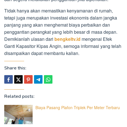
Tidak hanya akan memastikan kenyamanan di rumah,
tetapi juga merupakan investasi ekonomis dalam jangka
panjang yang akan menghemat biaya perbaikan dan
penggantian perangkat yang lebih besar di masa depan.
Demikianlah ulasan dari
bengkeltv.id
mengenai Efek
Ganti Kapasitor Kipas Angin, semoga informasi yang telah
disampaikan dapat membantu kalian.
Share this:
Related posts:
Biaya Pasang Plafon Triplek Per Meter Terbaru