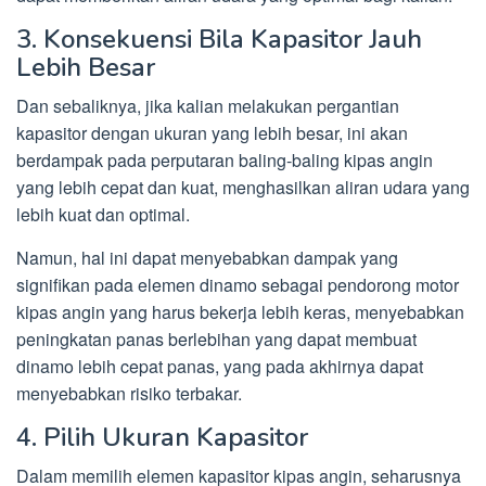
3. Konsekuensi Bila Kapasitor Jauh
Lebih Besar
Dan sebaliknya, jika kalian melakukan pergantian
kapasitor dengan ukuran yang lebih besar, ini akan
berdampak pada perputaran baling-baling kipas angin
yang lebih cepat dan kuat, menghasilkan aliran udara yang
lebih kuat dan optimal.
Namun, hal ini dapat menyebabkan dampak yang
signifikan pada elemen dinamo sebagai pendorong motor
kipas angin yang harus bekerja lebih keras, menyebabkan
peningkatan panas berlebihan yang dapat membuat
dinamo lebih cepat panas, yang pada akhirnya dapat
menyebabkan risiko terbakar.
4. Pilih Ukuran Kapasitor
Dalam memilih elemen kapasitor kipas angin, seharusnya