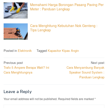
Memahami Harga Borongan Pasang Paving Per
Meter : Panduan Lengkap
Cara Menghitung Kebutuhan Nok Genteng :
Tips Lengkap
Posted in
Elektronik
Tagged
Kapasitor Kipas Angin
Post
Previous post
Next post
Trafo 5 Ampere Berapa Watt? Ini
Cara Menyambung Banyak
navigation
Cara Menghitungnya
Speaker Sound System :
Panduan Lengkap
Leave a Reply
Your email address will not be published.
Required fields are marked
*