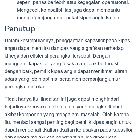
seperti panas berlebih atau kegagalan operasional.
Mengecek kompatibilitas juga dapat membantu
memperpanjang umur pakai kipas angin kalian.
Penutup
Dalam kesimpulannya, penggantian kapasitor pada kipas
angin dapat memiliki dampak yang signifikan terhadap
kinerja dan efisiensi perangkat tersebut. Dengan
mengganti kapasitor yang rusak atau tidak berfungsi
dengan baik, pemilik kipas angin dapat menikmati aliran
udara yang lebih optimal serta memperpanjang umur
perangkat mereka.
Tidak hanya itu, tindakan ini juga dapat menghindari
terjadinya kerusakan lebih lanjut yang mungkin timbul
akibat komponen yang mengalami masalah. Oleh karena
itu, menjadi sangat penting bagi pemilik kipas angin untuk
dapat mengenali tKalian-tKalian kerusakan pada kapasitor
dan segera melakukan penggantian jika diperlukan.