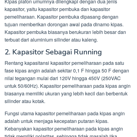
Kipas plafon umumnya dilengkapi dengan dua jenis
kapasitor, yaitu kapasitor pembuka dan kapasitor
pemeliharaan. Kapasitor pembuka dipasang dengan
tujuan memberikan dorongan awal pada dinamo kipas.
Kapasitor pembuka biasanya berukuran lebih besar dan
terbuat dari aluminium silinder atau kaleng.
2. Kapasitor Sebagai Running
Rentang kapasitansi kapasitor pemeliharaan pada satu
fase kipas angin adalah sekitar 0,1 F hingga 50 F dengan
nilai tegangan mulai dari 120V hingga 450V (250VAC
untuk 50/60Hz). Kapasitor pemeliharaan pada kipas angin
biasanya memiliki ukuran yang lebih kecil dan berbentuk
silinder atau kotak.
Fungsi utama kapasitor pemeliharaan pada kipas angin
adalah untuk menjaga kecepatan putaran kipas.
Kebanyakan kapasitor pemeliharaan pada kipas angin
tidak memiliki polaritas, sehingga tidak masalah jika