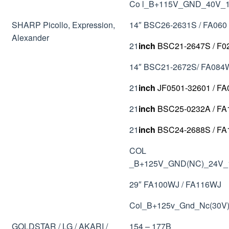
Co l_B+115V_GND_40V
SHARP Picollo, Expression,
14″ BSC26-2631S / FA060 
Alexander
21
inch
BSC21-2647S / F02
14″ BSC21-2672S/ FA084
21
inch
JF0501-32601 / FA
21
inch
BSC25-0232A / F
21
inch
BSC24-2688S / FA
COL
_B+125V_GND(NC)_24V_
29″ FA100WJ / FA116WJ
Col_B+125v_Gnd_Nc(30V
GOLDSTAR / LG / AKARI /
154 – 177B