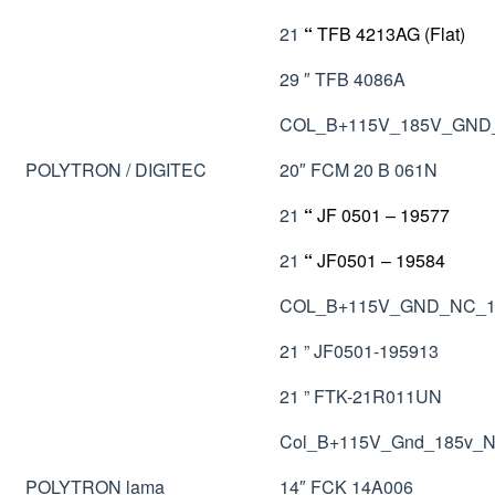
21
“
TFB 4213AG (Flat)
29 ″ TFB 4086A
COL_B+115V_185V_GND
POLYTRON / DIGITEC
20″ FCM 20 B 061N
21
“
JF 0501 – 19577
21
“
JF0501 – 19584
COL_B+115V_GND_NC_18
21 ” JF0501-195913
21 ” FTK-21R011UN
Col_B+115V_Gnd_185v_N
POLYTRON lama
14″ FCK 14A006