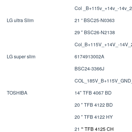
Col _B+115v_+14v_-14v
LG ultra Slim
21 ” BSC25-N0363
29 ″ BSC26-N2138
Col_B+115V_+14V_-14V_2
LG super slim
6174913002A
BSC24-3366J
COL_185V_B+115V_GND
TOSHIBA
14″ TFB 4067 BD
20 ″ TFB 4122 BD
20 ″ TFB 4122 HY
21
“
TFB 4125 CH