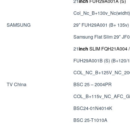
21
inch
FUH29A001A (S)
Col_Nc_B+130v_Nc(widht
SAMSUNG
29″ FUH29A001 (B+ 135v)
Samsung Flat Slim 29″ JF
21
inch
SLIM FQH21A004 /
FUH29A001B (S) (B+120/
COL_NC_B+125V_NC_200
TV China
BSC 25 – 2004PR
COL_B+115v_NC_AFC_G
BSC24-01N4014K
BSC 25-T1010A