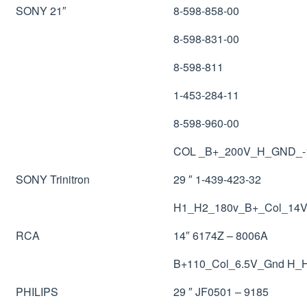
SONY 21″
8-598-858-00
8-598-831-00
8-598-811
1-453-284-11
8-598-960-00
COL _B+_200V_H_GND_
SONY Trinitron
29 ″ 1-439-423-32
H1_H2_180v_B+_Col_14V
RCA
14″ 6174Z – 8006A
B+110_Col_6.5V_Gnd H_
PHILIPS
29 ″ JF0501 – 9185