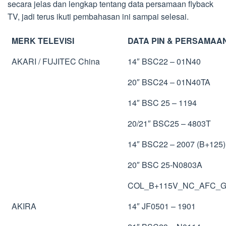
secara jelas dan lengkap tentang data persamaan flyback
TV, jadi terus ikuti pembahasan ini sampai selesai.
MERK TELEVISI
DATA PIN & PERSAMAA
AKARI / FUJITEC China
14″ BSC22 – 01N40
20″ BSC24 – 01N40TA
14″ BSC 25 – 1194
20/21″ BSC25 – 4803T
14″ BSC22 – 2007 (B+125)
20″ BSC 25-N0803A
COL_B+115V_NC_AFC_
AKIRA
14″ JF0501 – 1901