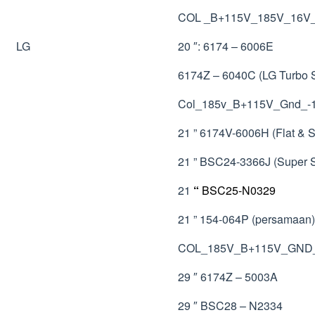
COL _B+115V_185V_16
LG
20 ″: 6174 – 6006E
6174Z – 6040C (LG Turbo 
Col_185v_B+115V_Gnd_
21 ” 6174V-6006H (Flat & S
21 ” BSC24-3366J (Super S
21
“
BSC25-N0329
21 ” 154-064P (persamaan)
COL_185V_B+115V_GND
29 ″ 6174Z – 5003A
29 ″ BSC28 – N2334