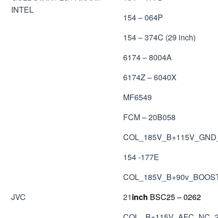
INTEL
154 – 064P
154 – 374C (29 inch)
6174 – 8004A
6174Z – 6040X
MF6549
FCM – 20B058
COL_185V_B+115V_GND
154 -177E
COL_185V_B+90v_BOOS
JVC
21
inch
BSC25 – 0262
COL_ B+115V_AFC_NC_