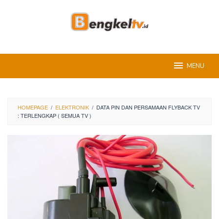
Skip
to
content
MENU
HOMEPAGE
/
ELEKTRONIK
/
DATA PIN DAN PERSAMAAN FLYBACK TV
: TERLENGKAP ( SEMUA TV )