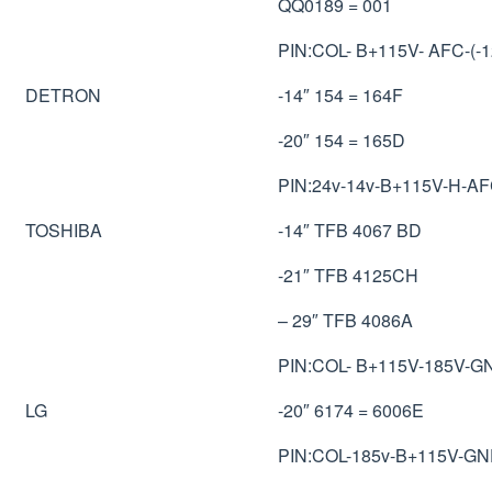
QQ0189 = 001
PIN:COL- B+115V- AFC-(
DETRON
-14″ 154 = 164F
-20″ 154 = 165D
PIN:24v-14v-B+115V-H-A
TOSHIBA
-14″ TFB 4067 BD
-21″ TFB 4125CH
– 29″ TFB 4086A
PIN:COL- B+115V-185V-G
LG
-20″ 6174 = 6006E
PIN:COL-185v-B+115V-GN