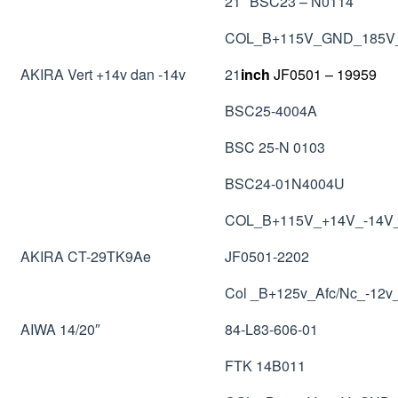
21″ BSC23 – N0114
COL_B+115V_GND_185V
AKIRA Vert +14v dan -14v
21
inch
JF0501 – 19959
BSC25-4004A
BSC 25-N 0103
BSC24-01N4004U
COL_B+115V_+14V_-14
AKIRA CT-29TK9Ae
JF0501-2202
Col _B+125v_Afc/Nc_-12
AIWA 14/20″
84-L83-606-01
FTK 14B011