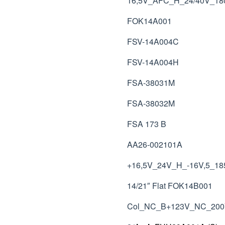
16,5V_AFC_H_24/40V_
FOK14A001
FSV-14A004C
FSV-14A004H
FSA-38031M
FSA-38032M
FSA 173 B
AA26-002101A
+16,5V_24V_H_-16V,5_
14/21″ Flat FOK14B001
Col_NC_B+123V_NC_200