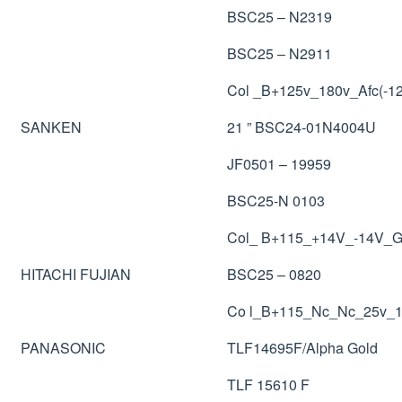
BSC25 – N2319
BSC25 – N2911
Col _B+125v_180v_Afc(-
SANKEN
21 ” BSC24-01N4004U
JF0501 – 19959
BSC25-N 0103
Col_ B+115_+14V_-14V_G
HITACHI FUJIAN
BSC25 – 0820
Co l_B+115_Nc_Nc_25v_1
PANASONIC
TLF14695F/Alpha Gold
TLF 15610 F