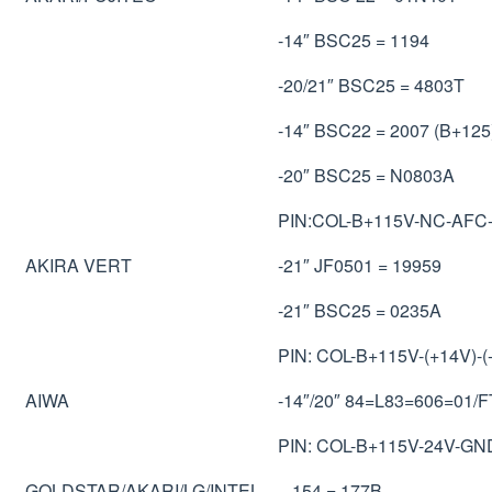
-14″ BSC25 = 1194
-20/21″ BSC25 = 4803T
-14″ BSC22 = 2007 (B+125
-20″ BSC25 = N0803A
PIN:COL-B+115V-NC-AFC
AKIRA VERT
-21″ JF0501 = 19959
-21″ BSC25 = 0235A
PIN: COL-B+115V-(+14V)-
AIWA
-14″/20″ 84=L83=606=01/
PIN: COL-B+115V-24V-G
GOLDSTAR/AKARI/LG/INTEL
– 154 = 177B