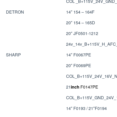
COL _B+115V_24V_GND
DETRON
14″ 154 – 164F
20″ 154 – 165D
20″ JF0501-1212
24v_14v_B+115V_H_AF
SHARP
14″ F0067PE
20″ F0069PE
COL_B+115V_24V_16V_
21
inch
F0147PE
COL_B+115V_GND_24V_
14″ F0193 / 21″F0194