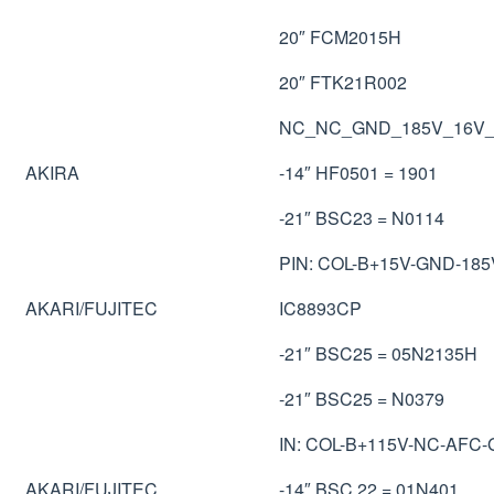
20″ FCM2015H
20″ FTK21R002
NC_NC_GND_185V_16V_
AKIRA
-14″ HF0501 = 1901
-21″ BSC23 = N0114
PIN: COL-B+15V-GND-185
AKARI/FUJITEC
IC8893CP
-21″ BSC25 = 05N2135H
-21″ BSC25 = N0379
IN: COL-B+115V-NC-AFC-
AKARI/FUJITEC
-14″ BSC 22 = 01N401