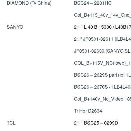
DIAMOND (Tv China)
BSC24 – 2231HC
Col_B+115_40v_14v_Gnd_
SANYO
21
“
L 40 B 15300 / L40B1
21 ” JF0501-32611 (ILB4L4
JF0501-32639 (SANYO SLI
COL_B+115V_NC(lowb)_
BSC26 – 2629S part no: 
BSC26 – 2670S / 1LB4L408
Col_B+140v_Nc_Video 18
Tr Hor D2634
TCL
21
“
BSC25 – 0299D