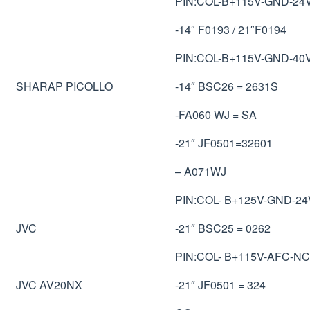
PIN:COL-B+115V-GND-24
-14″ F0193 / 21″F0194
PIN:COL-B+115V-GND-40
SHARAP PICOLLO
-14″ BSC26 = 2631S
-FA060 WJ = SA
-21″ JF0501=32601
– A071WJ
PIN:COL- B+125V-GND-2
JVC
-21″ BSC25 = 0262
PIN:COL- B+115V-AFC-NC
JVC AV20NX
-21″ JF0501 = 324