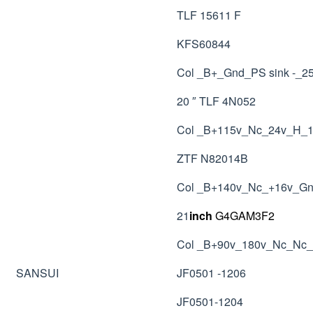
TLF 15611 F
KFS60844
Col _B+_Gnd_PS sink -_2
20 ″ TLF 4N052
Col _B+115v_Nc_24v_H_
ZTF N82014B
Col _B+140v_Nc_+16v_G
21
inch
G4GAM3F2
Col _B+90v_180v_Nc_Nc
SANSUI
JF0501 -1206
JF0501-1204