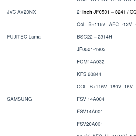
JVC AV20NX
21
inch
JF0501 – 3241 / Q
Col_ B+115v_ AFC_-12V
FUJITEC Lama
BSC22 – 2314H
JF0501-1903
FCM14A032
KFS 60844
COL_B+115V_180V_16V
SAMSUNG
FSV 14A004
FSV14A001
FSV20A001