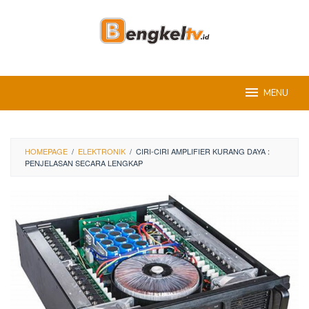
Skip
to
content
MENU
HOMEPAGE
/
ELEKTRONIK
/
CIRI-CIRI AMPLIFIER KURANG DAYA :
PENJELASAN SECARA LENGKAP