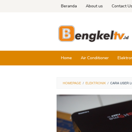
Skip
Beranda
About us
Contact U
to
content
Home
Air Conditioner
Elektro
HOMEPAGE
/
ELEKTRONIK
/
CARA USER L