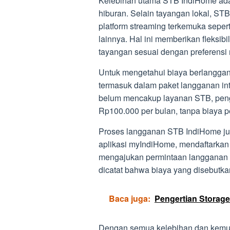
Kelebihan utama STB IndiHome ad
hiburan. Selain tayangan lokal, ST
platform streaming terkemuka sepert
lainnya. Hal ini memberikan fleksi
tayangan sesuai dengan preferensi
Untuk mengetahui biaya berlanggan
termasuk dalam paket langganan int
belum mencakup layanan STB, pen
Rp100.000 per bulan, tanpa biaya
Proses langganan STB IndiHome ju
aplikasi myIndiHome, mendaftarkan 
mengajukan permintaan langganan 
dicatat bahwa biaya yang disebutk
Baca juga:
Pengertian Storag
Dengan semua kelebihan dan kemuda