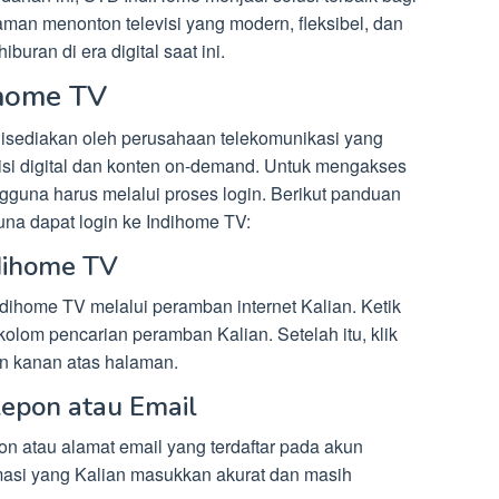
an menonton televisi yang modern, fleksibel, dan
buran di era digital saat ini.
ihome TV
isediakan oleh perusahaan telekomunikasi yang
isi digital dan konten on-demand. Untuk mengakses
guna harus melalui proses login. Berikut panduan
na dapat login ke Indihome TV:
ndihome TV
dihome TV melalui peramban internet Kalian. Ketik
kolom pencarian peramban Kalian. Setelah itu, klik
an kanan atas halaman.
epon atau Email
n atau alamat email yang terdaftar pada akun
masi yang Kalian masukkan akurat dan masih