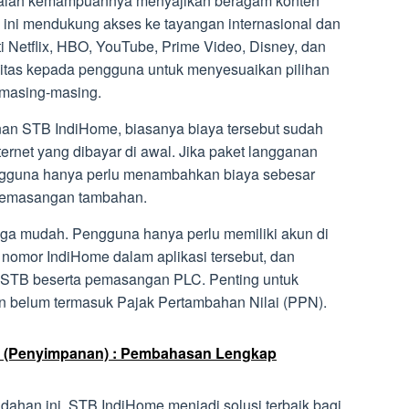
alah kemampuannya menyajikan beragam konten
B ini mendukung akses ke tayangan internasional dan
i Netflix, HBO, YouTube, Prime Video, Disney, dan
bilitas kepada pengguna untuk menyesuaikan pilihan
 masing-masing.
an STB IndiHome, biasanya biaya tersebut sudah
ernet yang dibayar di awal. Jika paket langganan
gguna hanya perlu menambahkan biaya sebesar
 pemasangan tambahan.
ga mudah. Pengguna hanya perlu memiliki akun di
nomor IndiHome dalam aplikasi tersebut, dan
STB beserta pemasangan PLC. Penting untuk
an belum termasuk Pajak Pertambahan Nilai (PPN).
e (Penyimpanan) : Pembahasan Lengkap
han ini, STB IndiHome menjadi solusi terbaik bagi