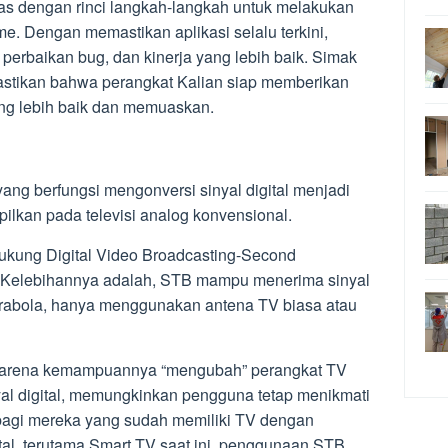
has dengan rinci langkah-langkah untuk melakukan
. Dengan memastikan aplikasi selalu terkini,
, perbaikan bug, dan kinerja yang lebih baik. Simak
stikan bahwa perangkat Kalian siap memberikan
g lebih baik dan memuaskan.
ang berfungsi mengonversi sinyal digital menjadi
ilkan pada televisi analog konvensional.
dukung Digital Video Broadcasting-Second
2. Kelebihannya adalah, STB mampu menerima sinyal
arabola, hanya menggunakan antena TV biasa atau
karena kemampuannya “mengubah” perangkat TV
l digital, memungkinkan pengguna tetap menikmati
, bagi mereka yang sudah memiliki TV dengan
l, terutama Smart TV saat ini, penggunaan STB