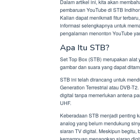
Dalam artikel ini, kita akan memba
pembaruan YouTube di STB Indihome
Kalian dapat menikmati fitur terbaru
informasi selengkapnya untuk mema
pengalaman menonton YouTube yan
Apa Itu STB?
Set Top Box (STB) merupakan alat y
gambar dan suara yang dapat ditamp
STB ini telah dirancang untuk men
Generation Terrestrial atau DVB-T
digital tanpa memerlukan antena p
UHF.
Keberadaan STB menjadi penting 
analog yang belum mendukung sinya
siaran TV digital. Meskipun begitu
kemampuan menangkap siaran digita