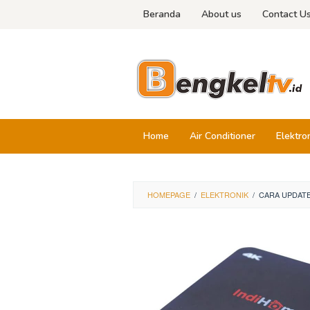
Skip
Beranda
About us
Contact U
to
content
Home
Air Conditioner
Elektro
HOMEPAGE
/
ELEKTRONIK
/
CARA UPDATE