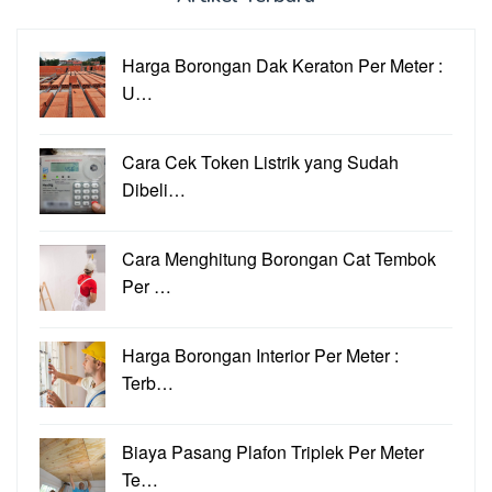
Harga Borongan Dak Keraton Per Meter :
U…
Cara Cek Token Listrik yang Sudah
Dibeli…
Cara Menghitung Borongan Cat Tembok
Per …
Harga Borongan Interior Per Meter :
Terb…
Biaya Pasang Plafon Triplek Per Meter
Te…