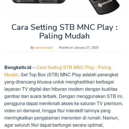
Cara Setting STB MNC Play :
Paling Mudah
By
administrator
Posted on
January 27, 2025
Bengkeltv.id
–
Cara Setting STB MNC Play : Paling
Mudah
. Set Top Box (STB) MNC Play adalah perangkat
yang dirancang khusus untuk menghadirkan berbagai
layanan TV digital dan hiburan modern dengan kualitas
gambar dan suara terbaik. Dengan menggunakan STB ini,
pengguna dapat menikmati akses ke saluran TV premium,
video on demand, hingga fitur interaktif lainnya yang
meningkatkan pengalaman menonton di rumah. Namun,
agar seluruh fitur dapat berfungsi secara optimal,