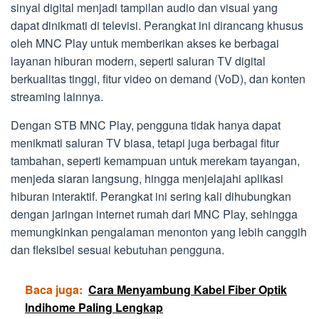
sinyal digital menjadi tampilan audio dan visual yang
dapat dinikmati di televisi. Perangkat ini dirancang khusus
oleh MNC Play untuk memberikan akses ke berbagai
layanan hiburan modern, seperti saluran TV digital
berkualitas tinggi, fitur video on demand (VoD), dan konten
streaming lainnya.
Dengan STB MNC Play, pengguna tidak hanya dapat
menikmati saluran TV biasa, tetapi juga berbagai fitur
tambahan, seperti kemampuan untuk merekam tayangan,
menjeda siaran langsung, hingga menjelajahi aplikasi
hiburan interaktif. Perangkat ini sering kali dihubungkan
dengan jaringan internet rumah dari MNC Play, sehingga
memungkinkan pengalaman menonton yang lebih canggih
dan fleksibel sesuai kebutuhan pengguna.
Baca juga:
Cara Menyambung Kabel Fiber Optik
Indihome Paling Lengkap