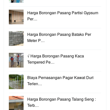
Harga Borongan Pasang Partisi Gypsum
Per…
Harga Borongan Pasang Batako Per
Meter P…
√ Harga Borongan Pasang Kaca
Tempered Pe…
Biaya Pemasangan Pagar Kawat Duri
Terlen…
Harga Borongan Pasang Talang Seng :
Terb…