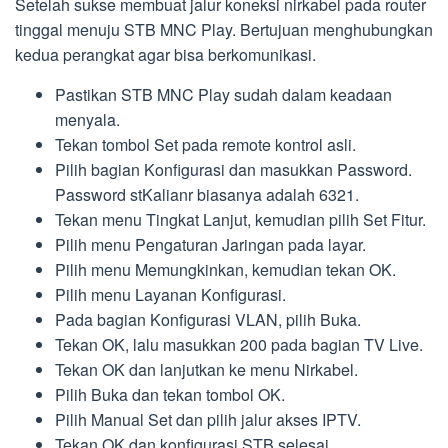
Setelah sukse membuat jalur koneksi nirkabel pada router
tinggal menuju STB MNC Play. Bertujuan menghubungkan
kedua perangkat agar bisa berkomunikasi.
Pastikan STB MNC Play sudah dalam keadaan
menyala.
Tekan tombol Set pada remote kontrol asli.
Pilih bagian Konfigurasi dan masukkan Password.
Password stKalianr biasanya adalah 6321.
Tekan menu Tingkat Lanjut, kemudian pilih Set Fitur.
Pilih menu Pengaturan Jaringan pada layar.
Pilih menu Memungkinkan, kemudian tekan OK.
Pilih menu Layanan Konfigurasi.
Pada bagian Konfigurasi VLAN, pilih Buka.
Tekan OK, lalu masukkan 200 pada bagian TV Live.
Tekan OK dan lanjutkan ke menu Nirkabel.
Pilih Buka dan tekan tombol OK.
Pilih Manual Set dan pilih jalur akses IPTV.
Tekan OK dan konfigurasi STB selesai.