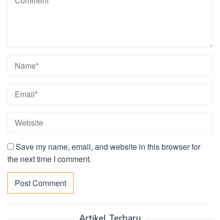
Save my name, email, and website in this browser for
the next time I comment.
Artikel Terbaru