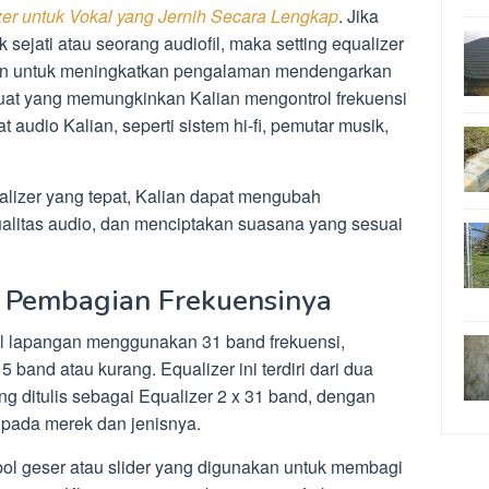
zer untuk Vokal yang Jernih Secara Lengkap
. Jika
 sejati atau seorang audiofil, maka setting equalizer
lian untuk meningkatkan pengalaman mendengarkan
kuat yang memungkinkan Kalian mengontrol frekuensi
 audio Kalian, seperti sistem hi-fi, pemutar musik,
izer yang tepat, Kalian dapat mengubah
kualitas audio, dan menciptakan suasana yang sesuai
n Pembagian Frekuensinya
l lapangan menggunakan 31 band frekuensi,
and atau kurang. Equalizer ini terdiri dari dua
ring ditulis sebagai Equalizer 2 x 31 band, dengan
 pada merek dan jenisnya.
l geser atau slider yang digunakan untuk membagi