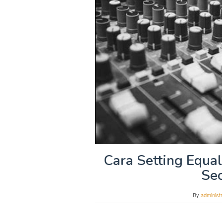
Cara Setting Equal
Se
By
administ