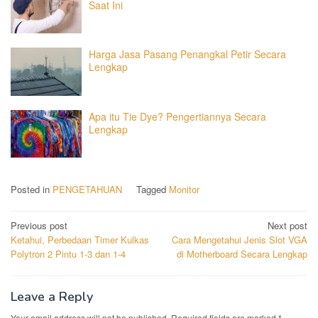
Saat Ini
Harga Jasa Pasang Penangkal Petir Secara
Lengkap
Apa itu Tie Dye? Pengertiannya Secara
Lengkap
Posted in
PENGETAHUAN
Tagged
Monitor
Post
Previous post
Next post
Ketahui, Perbedaan Timer Kulkas
Cara Mengetahui Jenis Slot VGA
navigation
Polytron 2 Pintu 1-3 dan 1-4
di Motherboard Secara Lengkap
Leave a Reply
Your email address will not be published.
Required fields are marked
*