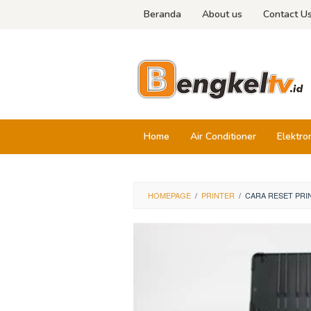
Skip
Beranda
About us
Contact U
to
content
Home
Air Conditioner
Elektro
HOMEPAGE
/
PRINTER
/
CARA RESET PRI