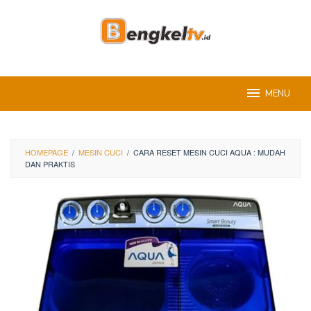
Skip
to
content
MENU
HOMEPAGE
/
MESIN CUCI
/
CARA RESET MESIN CUCI AQUA : MUDAH
DAN PRAKTIS