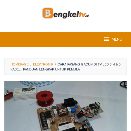
Skip
to
content
MENU
HOMEPAGE
/
ELEKTRONIK
/
CARA PASANG GACUN DI TV LED 3, 4 & 5
KABEL : PANDUAN LENGKAP UNTUK PEMULA