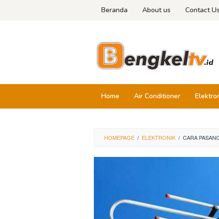
Skip
Beranda
About us
Contact U
to
content
Home
Air Conditioner
Elektro
HOMEPAGE
/
ELEKTRONIK
/
CARA PASANG