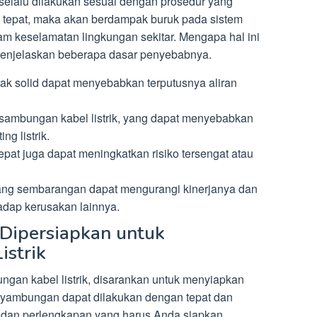
selalu dilakukan sesuai dengan prosedur yang
 tepat, maka akan berdampak buruk pada sistem
am keselamatan lingkungan sekitar. Mengapa hal ini
n menjelaskan beberapa dasar penyebabnya.
k solid dapat menyebabkan terputusnya aliran
i sambungan kabel listrik, yang dapat menyebabkan
ng listrik.
at juga dapat meningkatkan risiko tersengat atau
yang sembarangan dapat mengurangi kinerjanya dan
adap kerusakan lainnya.
 Dipersiapkan untuk
strik
an kabel listrik, disarankan untuk menyiapkan
nyambungan dapat dilakukan dengan tepat dan
t dan perlengkapan yang harus Anda siapkan