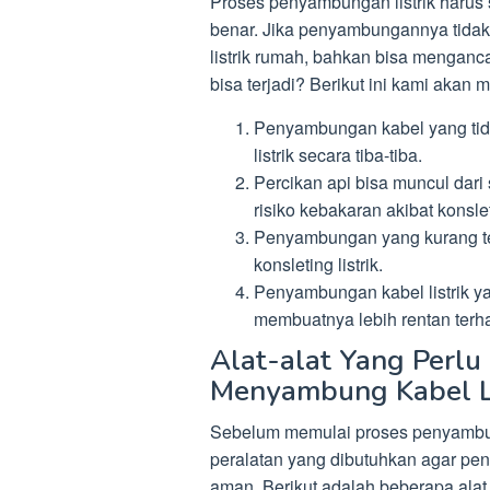
Proses penyambungan listrik harus 
benar. Jika penyambungannya tidak
listrik rumah, bahkan bisa menganc
bisa terjadi? Berikut ini kami aka
Penyambungan kabel yang tida
listrik secara tiba-tiba.
Percikan api bisa muncul dar
risiko kebakaran akibat konsleti
Penyambungan yang kurang tep
konsleting listrik.
Penyambungan kabel listrik 
membuatnya lebih rentan terh
Alat-alat Yang Perlu
Menyambung Kabel Li
Sebelum memulai proses penyambung
peralatan yang dibutuhkan agar pe
aman. Berikut adalah beberapa ala