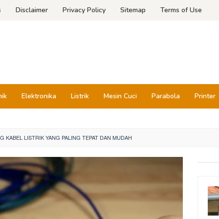
s
Disclaimer
Privacy Policy
Sitemap
Terms of Use
nik
Elektronika
Listrik
Mesin Cuci
Parabola
Printer
 KABEL LISTRIK YANG PALING TEPAT DAN MUDAH