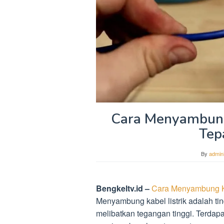
Cara Menyambung 
Tep
By
admini
Bengkeltv.id –
Cara Menyambung Ka
Menyambung kabel listrik adalah ti
melibatkan tegangan tinggi. Terdapa