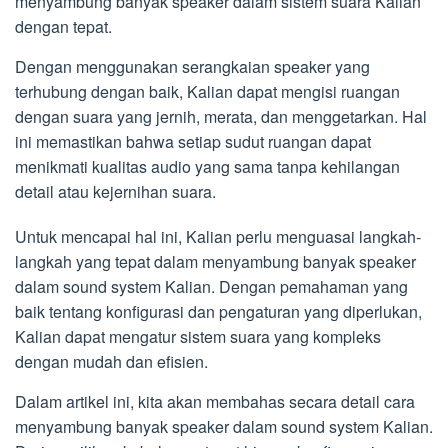
menyambung banyak speaker dalam sistem suara Kalian
dengan tepat.
Dengan menggunakan serangkaian speaker yang
terhubung dengan baik, Kalian dapat mengisi ruangan
dengan suara yang jernih, merata, dan menggetarkan. Hal
ini memastikan bahwa setiap sudut ruangan dapat
menikmati kualitas audio yang sama tanpa kehilangan
detail atau kejernihan suara.
Untuk mencapai hal ini, Kalian perlu menguasai langkah-
langkah yang tepat dalam menyambung banyak speaker
dalam sound system Kalian. Dengan pemahaman yang
baik tentang konfigurasi dan pengaturan yang diperlukan,
Kalian dapat mengatur sistem suara yang kompleks
dengan mudah dan efisien.
Dalam artikel ini, kita akan membahas secara detail cara
menyambung banyak speaker dalam sound system Kalian.