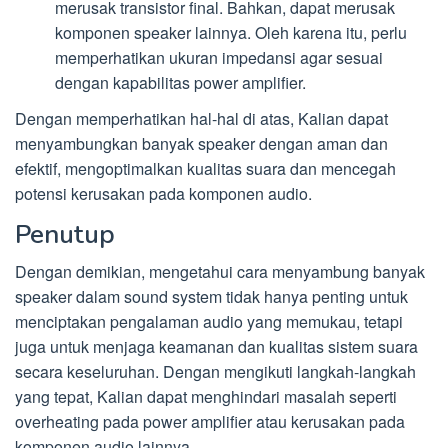
merusak transistor final. Bahkan, dapat merusak
komponen speaker lainnya. Oleh karena itu, perlu
memperhatikan ukuran impedansi agar sesuai
dengan kapabilitas power amplifier.
Dengan memperhatikan hal-hal di atas, Kalian dapat
menyambungkan banyak speaker dengan aman dan
efektif, mengoptimalkan kualitas suara dan mencegah
potensi kerusakan pada komponen audio.
Penutup
Dengan demikian, mengetahui cara menyambung banyak
speaker dalam sound system tidak hanya penting untuk
menciptakan pengalaman audio yang memukau, tetapi
juga untuk menjaga keamanan dan kualitas sistem suara
secara keseluruhan. Dengan mengikuti langkah-langkah
yang tepat, Kalian dapat menghindari masalah seperti
overheating pada power amplifier atau kerusakan pada
komponen audio lainnya.