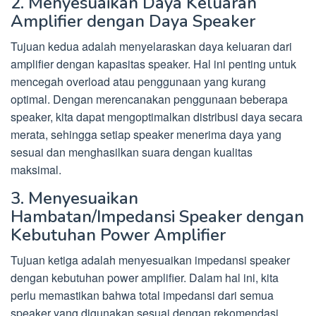
2. Menyesuaikan Daya Keluaran
Amplifier dengan Daya Speaker
Tujuan kedua adalah menyelaraskan daya keluaran dari
amplifier dengan kapasitas speaker. Hal ini penting untuk
mencegah overload atau penggunaan yang kurang
optimal. Dengan merencanakan penggunaan beberapa
speaker, kita dapat mengoptimalkan distribusi daya secara
merata, sehingga setiap speaker menerima daya yang
sesuai dan menghasilkan suara dengan kualitas
maksimal.
3. Menyesuaikan
Hambatan/Impedansi Speaker dengan
Kebutuhan Power Amplifier
Tujuan ketiga adalah menyesuaikan impedansi speaker
dengan kebutuhan power amplifier. Dalam hal ini, kita
perlu memastikan bahwa total impedansi dari semua
speaker yang digunakan sesuai dengan rekomendasi