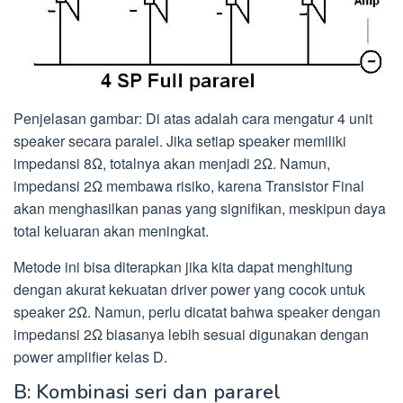
Penjelasan gambar: Di atas adalah cara mengatur 4 unit
speaker secara paralel. Jika setiap speaker memiliki
impedansi 8Ω, totalnya akan menjadi 2Ω. Namun,
impedansi 2Ω membawa risiko, karena Transistor Final
akan menghasilkan panas yang signifikan, meskipun daya
total keluaran akan meningkat.
Metode ini bisa diterapkan jika kita dapat menghitung
dengan akurat kekuatan driver power yang cocok untuk
speaker 2Ω. Namun, perlu dicatat bahwa speaker dengan
impedansi 2Ω biasanya lebih sesuai digunakan dengan
power amplifier kelas D.
B: Kombinasi seri dan pararel