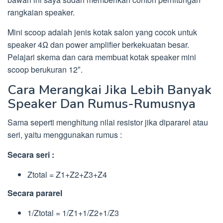
rangkaian speaker.
Mini scoop adalah jenis kotak salon yang cocok untuk
speaker 4Ω dan power amplifier berkekuatan besar.
Pelajari skema dan cara membuat kotak speaker mini
scoop berukuran 12″.
Cara Merangkai Jika Lebih Banyak
Speaker Dan Rumus-Rumusnya
Sama seperti menghitung nilai resistor jika dipararel atau
seri, yaitu menggunakan rumus :
Secara seri :
Ztotal = Z1+Z2+Z3+Z4
Secara pararel
1/Ztotal = 1/Z1+1/Z2+1/Z3