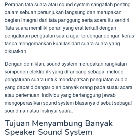
Peranan tata suara atau sound system sangatlah penting
dalam sebuah pertunjukan langsung dan merupakan
bagian integral dari tata panggung serta acara itu sendiri.
Tata suara memiliki peran yang erat terkait dengan
pengaturan penguatan suara agar terdengar dengan keras
tanpa mengorbankan kualitas dari suara-suara yang
dikuatkan.
Dengan demikian, sound system merupakan rangkaian
komponen elektronik yang dirancang sebagai metode
pengaturan suara untuk mendapatkan penguatan audio
yang dapat didengar oleh banyak orang pada suatu acara
atau pertemuan. Individu yang bertanggung jawab
mengoperasikan sound system biasanya disebut sebagai
soundman atau insinyur suara.
Tujuan Menyambung Banyak
Speaker Sound System