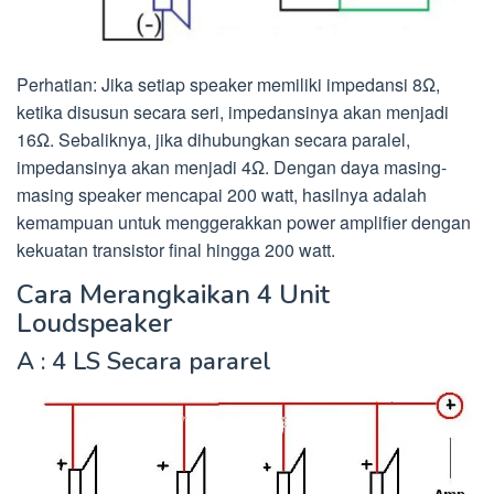
Perhatian: Jika setiap speaker memiliki impedansi 8Ω,
ketika disusun secara seri, impedansinya akan menjadi
16Ω. Sebaliknya, jika dihubungkan secara paralel,
impedansinya akan menjadi 4Ω. Dengan daya masing-
masing speaker mencapai 200 watt, hasilnya adalah
kemampuan untuk menggerakkan power amplifier dengan
kekuatan transistor final hingga 200 watt.
Cara Merangkaikan 4 Unit
Loudspeaker
A : 4 LS Secara pararel