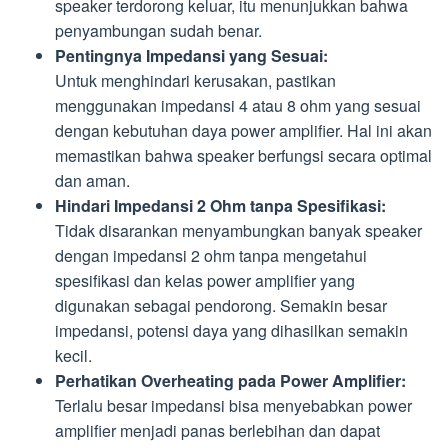
speaker terdorong keluar, itu menunjukkan bahwa
penyambungan sudah benar.
Pentingnya Impedansi yang Sesuai:
Untuk menghindari kerusakan, pastikan
menggunakan impedansi 4 atau 8 ohm yang sesuai
dengan kebutuhan daya power amplifier. Hal ini akan
memastikan bahwa speaker berfungsi secara optimal
dan aman.
Hindari Impedansi 2 Ohm tanpa Spesifikasi:
Tidak disarankan menyambungkan banyak speaker
dengan impedansi 2 ohm tanpa mengetahui
spesifikasi dan kelas power amplifier yang
digunakan sebagai pendorong. Semakin besar
impedansi, potensi daya yang dihasilkan semakin
kecil.
Perhatikan Overheating pada Power Amplifier:
Terlalu besar impedansi bisa menyebabkan power
amplifier menjadi panas berlebihan dan dapat