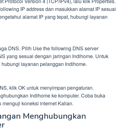
et Protocol Version 4 (TCP/IPv4), lalu klik Properties.
 following IP address dan masukkan alamat IP sesuai
ngetahui alamat IP yang tepat, hubungi layanan
juga DNS. Pilih Use the following DNS server
S yang sesuai dengan jaringan Indihome. Untuk
 hubungi layanan pelanggan Indihome.
NS, klik OK untuk menyimpan pengaturan.
enghubungkan Indihome ke komputer. Coba buka
 menguji koneksi internet Kalian.
rangan Menghubungkan
er