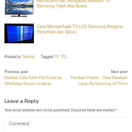
Memahami dan Mengatasi Masalah TV
Samsung Tidak Ada Suara
Cara Memperbaiki TV LCD Samsung Bergaris :
Penyebab dan Solusi
Posted in
Televisi
Tagged
TV TCL
Post
Previous post
Next post
Ketahui, Cara Kirim File Excel ke
Panduan Praktis : Cara Merekam
navigation
WhatsApp Secara Lengkap
Layar Hp Samsung J2 Prime
Leave a Reply
Your email address will not be published.
Required fields are marked
*