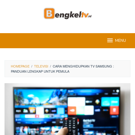
Skip
to
content
MENU
HOMEPAGE
/
TELEVISI
/
CARA MENGHIDUPKAN TV SAMSUNG :
PANDUAN LENGKAP UNTUK PEMULA