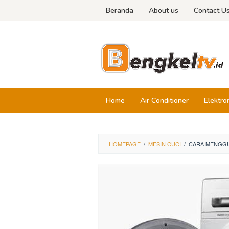
Skip
Beranda
About us
Contact U
to
content
Home
Air Conditioner
Elektro
HOMEPAGE
/
MESIN CUCI
/
CARA MENGGU