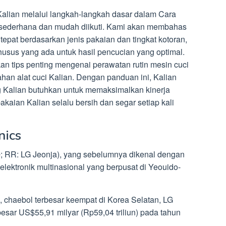
 Kalian melalui langkah-langkah dasar dalam Cara
sederhana dan mudah diikuti. Kami akan membahas
tepat berdasarkan jenis pakaian dan tingkat kotoran,
 khusus yang ada untuk hasil pencucian yang optimal.
kan tips penting mengenai perawatan rutin mesin cuci
han alat cuci Kalian. Dengan panduan ini, Kalian
g Kalian butuhkan untuk memaksimalkan kinerja
kaian Kalian selalu bersih dan segar setiap kali
nics
자; RR: LG Jeonja), yang sebelumnya dikenal dengan
lektronik multinasional yang berpusat di Yeouido-
, chaebol terbesar keempat di Korea Selatan, LG
esar US$55,91 milyar (Rp59,04 triliun) pada tahun