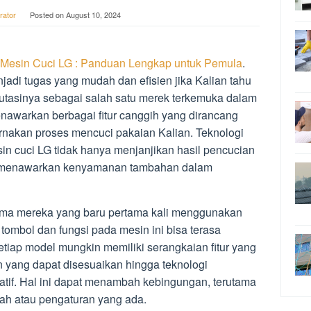
rator
Posted on
August 10, 2024
Mesin Cuci LG : Panduan Lengkap untuk Pemula
.
adi tugas yang mudah dan efisien jika Kalian tahu
putasinya sebagai salah satu merek terkemuka dalam
enawarkan berbagai fitur canggih yang dirancang
kan proses mencuci pakaian Kalian. Teknologi
n cuci LG tidak hanya menjanjikan hasil pencucian
uga menawarkan kenyamanan tambahan dalam
ama mereka yang baru pertama kali menggunakan
ombol dan fungsi pada mesin ini bisa terasa
ap model mungkin memiliki serangkaian fitur yang
n yang dapat disesuaikan hingga teknologi
atif. Hal ini dapat menambah kebingungan, terutama
tilah atau pengaturan yang ada.