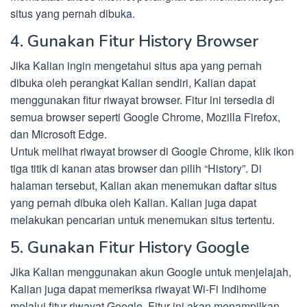
situs yang pernah dibuka.
4. Gunakan Fitur History Browser
Jika Kalian ingin mengetahui situs apa yang pernah
dibuka oleh perangkat Kalian sendiri, Kalian dapat
menggunakan fitur riwayat browser. Fitur ini tersedia di
semua browser seperti Google Chrome, Mozilla Firefox,
dan Microsoft Edge.
Untuk melihat riwayat browser di Google Chrome, klik ikon
tiga titik di kanan atas browser dan pilih “History”. Di
halaman tersebut, Kalian akan menemukan daftar situs
yang pernah dibuka oleh Kalian. Kalian juga dapat
melakukan pencarian untuk menemukan situs tertentu.
5. Gunakan Fitur History Google
Jika Kalian menggunakan akun Google untuk menjelajah,
Kalian juga dapat memeriksa riwayat Wi-Fi Indihome
melalui fitur riwayat Google. Fitur ini akan menampilkan