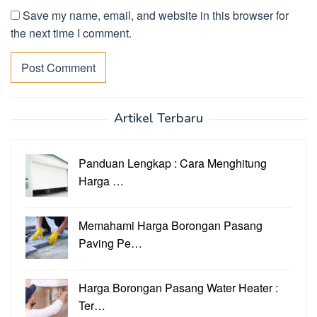
Save my name, email, and website in this browser for
the next time I comment.
Artikel Terbaru
Panduan Lengkap : Cara Menghitung
Harga …
Memahami Harga Borongan Pasang
Paving Pe…
Harga Borongan Pasang Water Heater :
Ter…