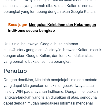
semua situs yang pernah dibuka oleh Kalian di semua
perangkat yang terhubung dengan akun Google Kalian.
Baca juga:
Mengulas Kelebihan dan Kekurangan
IndiHome secara Lengkap
Untuk melihat riwayat Google, buka halaman
https://history.google.com/history/ di browser Kalian, masuk
dengan akun Google Kalian, dan temukan daftar situs
yang pernah dibuka di semua perangkat.
Penutup
Dengan demikian, kita telah menjelajahi metode-metode
yang dapat kita gunakan untuk mengecek riwayat atau
history WiFi pada layanan Indihome. Dengan melibatkan
langkah-langkah yang telah diuraikan di atas, pengguna
dapat dengan mudah mengakses informasi mengenai