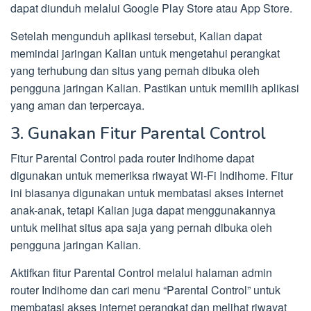
dapat diunduh melalui Google Play Store atau App Store.
Setelah mengunduh aplikasi tersebut, Kalian dapat
memindai jaringan Kalian untuk mengetahui perangkat
yang terhubung dan situs yang pernah dibuka oleh
pengguna jaringan Kalian. Pastikan untuk memilih aplikasi
yang aman dan terpercaya.
3. Gunakan Fitur Parental Control
Fitur Parental Control pada router Indihome dapat
digunakan untuk memeriksa riwayat Wi-Fi Indihome. Fitur
ini biasanya digunakan untuk membatasi akses internet
anak-anak, tetapi Kalian juga dapat menggunakannya
untuk melihat situs apa saja yang pernah dibuka oleh
pengguna jaringan Kalian.
Aktifkan fitur Parental Control melalui halaman admin
router Indihome dan cari menu “Parental Control” untuk
membatasi akses internet perangkat dan melihat riwayat