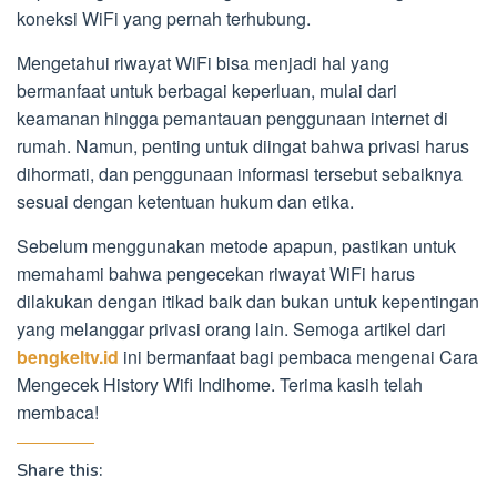
koneksi WiFi yang pernah terhubung.
Mengetahui riwayat WiFi bisa menjadi hal yang
bermanfaat untuk berbagai keperluan, mulai dari
keamanan hingga pemantauan penggunaan internet di
rumah. Namun, penting untuk diingat bahwa privasi harus
dihormati, dan penggunaan informasi tersebut sebaiknya
sesuai dengan ketentuan hukum dan etika.
Sebelum menggunakan metode apapun, pastikan untuk
memahami bahwa pengecekan riwayat WiFi harus
dilakukan dengan itikad baik dan bukan untuk kepentingan
yang melanggar privasi orang lain. Semoga artikel dari
bengkeltv.id
ini bermanfaat bagi pembaca mengenai Cara
Mengecek History Wifi Indihome. Terima kasih telah
membaca!
Share this: