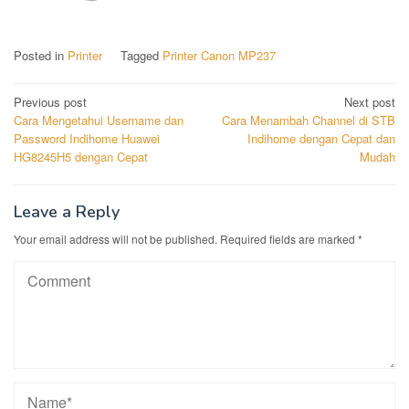
Posted in
Printer
Tagged
Printer Canon MP237
Post
Previous post
Next post
Cara Mengetahui Username dan
Cara Menambah Channel di STB
navigation
Password Indihome Huawei
Indihome dengan Cepat dan
HG8245H5 dengan Cepat
Mudah
Leave a Reply
Your email address will not be published.
Required fields are marked
*