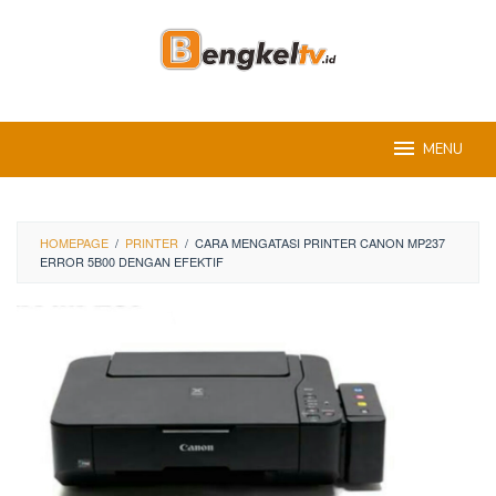
Skip
to
content
MENU
HOMEPAGE
/
PRINTER
/
CARA MENGATASI PRINTER CANON MP237
ERROR 5B00 DENGAN EFEKTIF