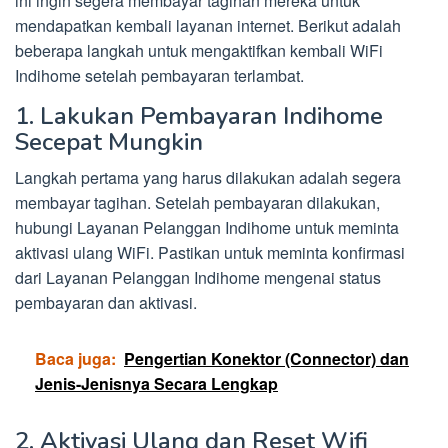
ini ingin segera membayar tagihan mereka untuk
mendapatkan kembali layanan internet. Berikut adalah
beberapa langkah untuk mengaktifkan kembali WiFi
Indihome setelah pembayaran terlambat.
1. Lakukan Pembayaran Indihome
Secepat Mungkin
Langkah pertama yang harus dilakukan adalah segera
membayar tagihan. Setelah pembayaran dilakukan,
hubungi Layanan Pelanggan Indihome untuk meminta
aktivasi ulang WiFi. Pastikan untuk meminta konfirmasi
dari Layanan Pelanggan Indihome mengenai status
pembayaran dan aktivasi.
Baca juga:
Pengertian Konektor (Connector) dan
Jenis-Jenisnya Secara Lengkap
2. Aktivasi Ulang dan Reset Wifi