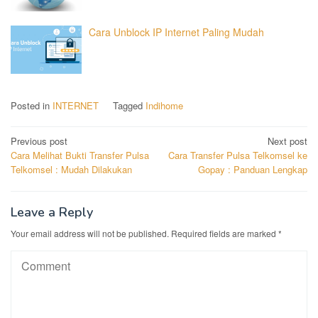
Cara Unblock IP Internet Paling Mudah
Posted in
INTERNET
Tagged
Indihome
Post
Previous post
Next post
Cara Melihat Bukti Transfer Pulsa
Cara Transfer Pulsa Telkomsel ke
navigation
Telkomsel : Mudah Dilakukan
Gopay : Panduan Lengkap
Leave a Reply
Your email address will not be published.
Required fields are marked
*