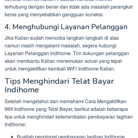
terhubung dengan benar dan tidak ada masalah perangkat
keras yang menyebabkan gangguan koneksi.
4. Menghubungi Layanan Pelanggan
Jika Kalian sudah mencoba langkah-langkah di atas
namun masih mengalami masalah, segera hubungi
Layanan Pelanggan Indihome. Tim dukungan pelanggan
akan membantu Kalian menemukan solusi yang tepat
untuk mengaktifkan kembali WiFi Indihome Kalian.
Tips Menghindari Telat Bayar
Indihome
Setelah mengetahui dan memahami Cara Mengaktifkan
Wifi Indihome yang Telat Bayar, berikut adalah beberapa
tips untuk menghindari keterlambatan pembayaran tagihan
Indihome:
Buatlah pengingat pembayaran tagihan Indihome,