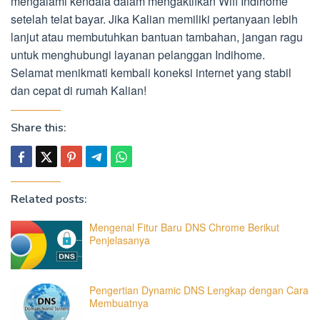
mengalami kendala dalam mengaktifkan Wifi Indihome
setelah telat bayar. Jika Kalian memiliki pertanyaan lebih
lanjut atau membutuhkan bantuan tambahan, jangan ragu
untuk menghubungi layanan pelanggan Indihome.
Selamat menikmati kembali koneksi internet yang stabil
dan cepat di rumah Kalian!
Share this:
Related posts:
Mengenal Fitur Baru DNS Chrome Berikut
Penjelasanya
Pengertian Dynamic DNS Lengkap dengan Cara
Membuatnya