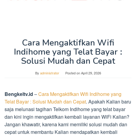
Cara Mengaktifkan Wifi
Indihome yang Telat Bayar :
Solusi Mudah dan Cepat
By
administrator
Posted on
April 29, 2026
Bengkeltv.id
–
Cara Mengaktifkan Wifi Indihome yang
Telat Bayar : Solusi Mudah dan Cepat
. Apakah Kalian baru
saja melunasi tagihan Telkom Indihome yang telat bayar
dan kini ingin mengaktifkan kembali layanan WiFi Kalian?
Jangan khawatir, karena kami memiliki solusi mudah dan
cepat untuk membantu Kalian mendapatkan kembali