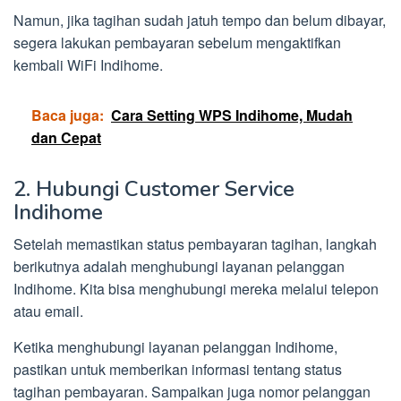
Namun, jika tagihan sudah jatuh tempo dan belum dibayar,
segera lakukan pembayaran sebelum mengaktifkan
kembali WiFi Indihome.
Baca juga:
Cara Setting WPS Indihome, Mudah
dan Cepat
2. Hubungi Customer Service
Indihome
Setelah memastikan status pembayaran tagihan, langkah
berikutnya adalah menghubungi layanan pelanggan
Indihome. Kita bisa menghubungi mereka melalui telepon
atau email.
Ketika menghubungi layanan pelanggan Indihome,
pastikan untuk memberikan informasi tentang status
tagihan pembayaran. Sampaikan juga nomor pelanggan