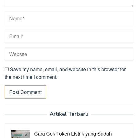
Save my name, email, and website in this browser for
the next time I comment.
Artikel Terbaru
Cara Cek Token Listrik yang Sudah