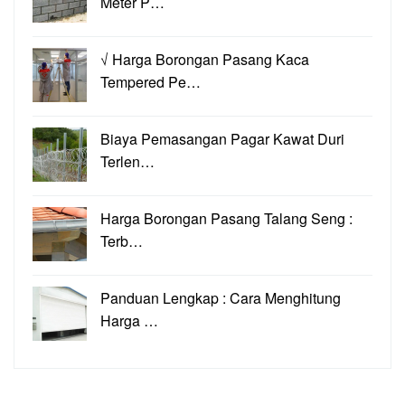
Meter P…
√ Harga Borongan Pasang Kaca
Tempered Pe…
Biaya Pemasangan Pagar Kawat Duri
Terlen…
Harga Borongan Pasang Talang Seng :
Terb…
Panduan Lengkap : Cara Menghitung
Harga …