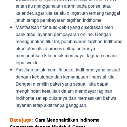
entah itu menggunakan alarm pada ponsel atau
kalender, agar kita selalu diingatkan tentang tanggal
jatuh tempo pembayaran tagihan Indihome.
Manfaatkan fitur auto-debit yang disediakan oleh
bank atau layanan pembayaran online. Dengan
menggunakan fitur ini, pembayaran tagihan Indihome
akan otomatis diproses setiap bulannya,
memudahkan kita untuk membayar tagihan secara
tepat waktu.
Pastikan untuk memilih paket Indihome yang sesuai
dengan kebutuhan dan kemampuan finansial kita.
Dengan memilih paket yang sesuai, kita dapat
menghindari kesulitan dalam membayar tagihan
Indihome setiap bulannya dan memastikan bahwa
layanan tetap aktif tanpa gangguan.
Baca juga:
Cara Menonaktifkan Indihome
Sementara dengan Mudah & Cepat