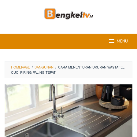
Skip
to
content
MENU
HOMEPAGE
/
BANGUNAN
/
CARA MENENTUKAN UKURAN WASTAFEL
CUCI PIRING PALING TEPAT